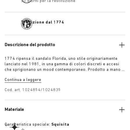
30 giorni per la restituzione
Tradizione dal 1774
Descrizione del prodotto
1774 ripensa il sandalo Florida, uno stile originariamente
lanciato nel 1981, in una gamma di colori discreti e accesi
che sprigionano un mood contemporaneo. Prodotto a mano in
Germania da materie prima europee, è caratterizzato da due
Continua a leggere
sottili cinturini e fibbie regolabili per una vestibilità
personalizzata.
Cod. art.
1024854/1024835
Materiale
Caratteristica speciale:
Squisita