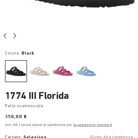
Colore:
Black
1774 III Florida
Pelle scamosciata
Price:
350,00 €
incl. IVA
| senza spese di spedizione per
la spedizione standard
Calzata:
Seleziona
Guida alla larghezza