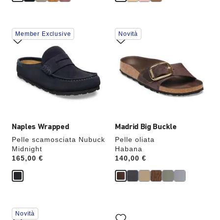
Interagendo
Interagendo
Member Exclusive
Novità
con
con
le
le
anteprime
anteprime
dei
dei
colori,
colori,
l’immagine
l’immagine
del
del
prodotto
prodotto
verrà
verrà
aggiornata
aggiornata
Naples Wrapped
Madrid Big Buckle
Pelle scamosciata Nubuck
Pelle oliata
Midnight
Habana
Price:
165,00 €
Price:
140,00 €
Interagendo
Interagendo
Novità
con
con