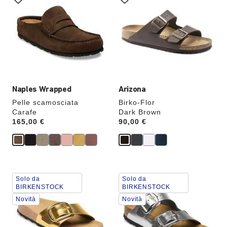
le
le
anteprime
anteprime
dei
dei
colori,
colori,
l’immagine
l’immagine
del
del
prodotto
prodotto
verrà
verrà
aggiornata
aggiornata
Naples Wrapped
Arizona
Pelle scamosciata
Birko-Flor
Carafe
Dark Brown
Price:
165,00 €
Price:
90,00 €
Interagendo
Interagendo
Solo da
Solo da
con
con
BIRKENSTOCK
BIRKENSTOCK
le
le
Novità
Novità
anteprime
anteprime
dei
dei
colori,
colori,