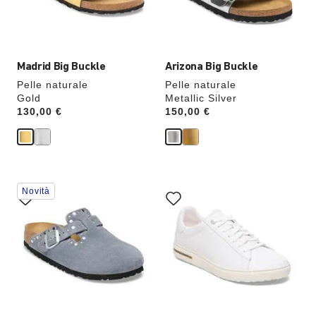
l’immagine
l’immagine
del
del
prodotto
prodotto
verrà
verrà
aggiornata
aggiornata
Madrid Big Buckle
Arizona Big Buckle
Pelle naturale
Pelle naturale
Gold
Metallic Silver
Price:
130,00 €
Price:
150,00 €
Interagendo
Interagendo
Novità
con
con
le
le
anteprime
anteprime
dei
dei
colori,
colori,
l’immagine
l’immagine
del
del
prodotto
prodotto
verrà
verrà
aggiornata
aggiornata