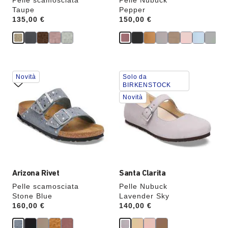
Pelle scamosciata
Pelle Nubuck
Taupe
Pepper
Price:
135,00 €
Price:
150,00 €
Interagendo
Interagendo
Novità
Solo da
con
con
BIRKENSTOCK
le
le
Novità
anteprime
anteprime
dei
dei
colori,
colori,
l’immagine
l’immagine
del
del
prodotto
prodotto
verrà
verrà
aggiornata
aggiornata
Arizona Rivet
Santa Clarita
Pelle scamosciata
Pelle Nubuck
Stone Blue
Lavender Sky
Price:
160,00 €
Price:
140,00 €