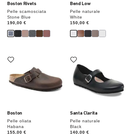
Boston Rivets
Bend Low
Pelle scamosciata
Pelle naturale
Stone Blue
White
Price:
190,00 €
Price:
150,00 €
Interagendo
Interagendo
con
con
le
le
anteprime
anteprime
dei
dei
colori,
colori,
l’immagine
l’immagine
del
del
prodotto
prodotto
verrà
verrà
aggiornata
aggiornata
Boston
Santa Clarita
Pelle oliata
Pelle naturale
Habana
Black
Price:
155,00 €
Price:
140,00 €