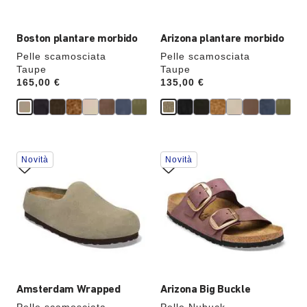
verrà
verrà
aggiornata
aggiornata
Boston plantare morbido
Arizona plantare morbido
Pelle scamosciata
Pelle scamosciata
Taupe
Taupe
Price:
165,00 €
Price:
135,00 €
Interagendo
Interagendo
Novità
Novità
con
con
le
le
anteprime
anteprime
dei
dei
colori,
colori,
l’immagine
l’immagine
del
del
prodotto
prodotto
verrà
verrà
aggiornata
aggiornata
Amsterdam Wrapped
Arizona Big Buckle