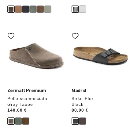
Interagendo
Interagendo
con
con
le
le
anteprime
anteprime
dei
dei
colori,
colori,
l’immagine
l’immagine
del
del
prodotto
prodotto
verrà
verrà
aggiornata
aggiornata
Zermatt Premium
Madrid
Pelle scamosciata
Birko-Flor
Gray Taupe
Black
Price:
140,00 €
Price:
80,00 €