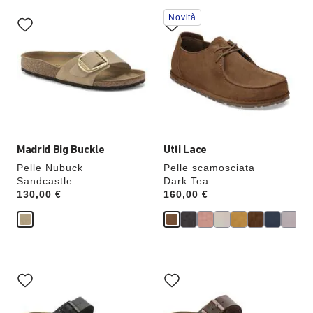
Interagendo
Interagendo
Novità
con
con
le
le
anteprime
anteprime
dei
dei
colori,
colori,
l’immagine
l’immagine
del
del
prodotto
prodotto
verrà
verrà
aggiornata
aggiornata
Madrid Big Buckle
Utti Lace
Pelle Nubuck
Pelle scamosciata
Sandcastle
Dark Tea
Price:
130,00 €
Price:
160,00 €
Interagendo
Interagendo
con
con
le
le
anteprime
anteprime