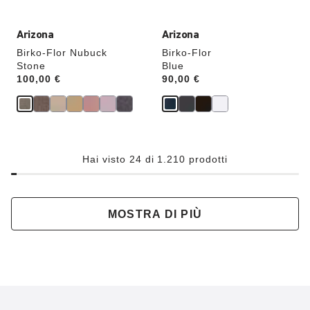
verrà
verrà
aggiornata
aggiornata
Arizona
Arizona
Birko-Flor Nubuck
Birko-Flor
Stone
Blue
Price:
100,00 €
Price:
90,00 €
Hai visto 24 di 1.210 prodotti
MOSTRA DI PIÙ