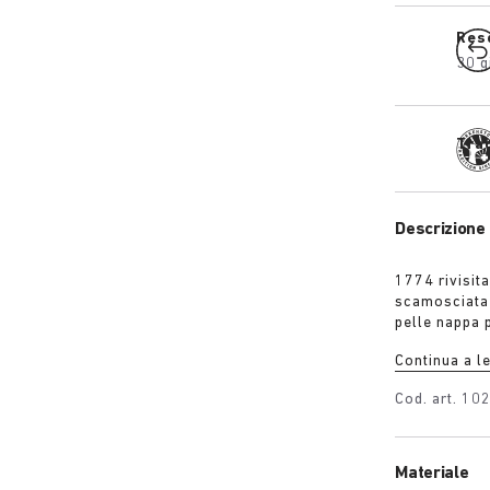
Res
30 g
Tra
Descrizione 
1774 rivisita
scamosciata 
pelle nappa pi
ulteriore ci
Continua a l
di dare uno 
Cod. art.
10
Materiale