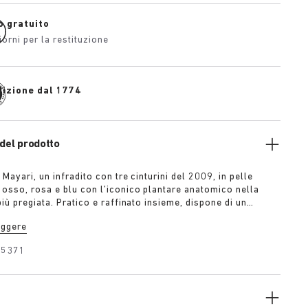
o gratuito
iorni per la restituzione
dizione dal 1774
del prodotto
 Mayari, un infradito con tre cinturini del 2009, in pelle
osso, rosa e blu con l’iconico plantare anatomico nella
ù pregiata. Pratico e raffinato insieme, dispone di un
nturino sul collo del piede per un maggior supporto in grado
eggere
slancio al passo.
25371