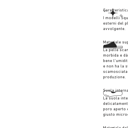
Caratteristi
I modelli Squ
esterni del 
avvolgente.
Materiale su
La pelle sca
morbida e dà
bene l’umidi
e non ha la s
scamosciata v
produzione.
Suola intern
La suola inte
delicatament
poro aperto 
giusto microc