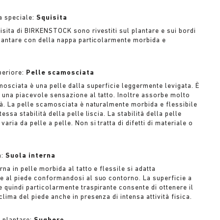
ca speciale:
Squisita
isita di BIRKENSTOCK sono rivestiti sul plantare e sui bordi
plantare con della nappa particolarmente morbida e
periore:
Pelle scamosciata
mosciata è una pelle dalla superficie leggermente levigata. È
 una piacevole sensazione al tatto. Inoltre assorbe molto
tà. La pelle scamosciata è naturalmente morbida e flessibile
tessa stabilità della pelle liscia. La stabilità della pelle
aria da pelle a pelle. Non si tratta di difetti di materiale o
a:
Suola interna
rna in pelle morbida al tatto e flessile si adatta
e al piede conformandosi al suo contorno. La superficie a
e quindi particolarmente traspirante consente di ottenere il
lima del piede anche in presenza di intensa attività fisica.