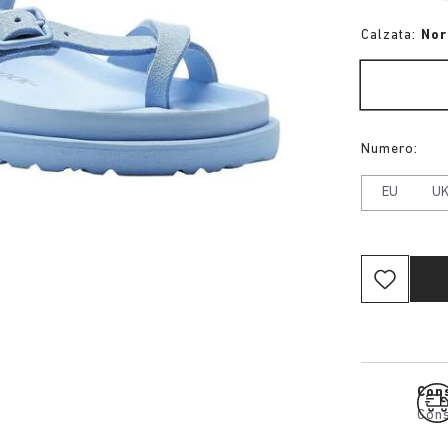
Calzata:
No
Numero:
EU
U
Cons
Cons