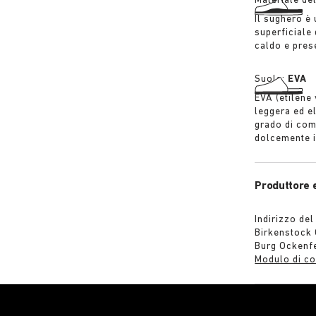
Materiale de
Il sughero è 
superficiale
caldo e pres
Suola:
EVA
EVA (etilene 
leggera ed el
grado di com
dolcemente i
Produttore 
Indirizzo del
Birkenstock
Burg Ockenf
Modulo di co