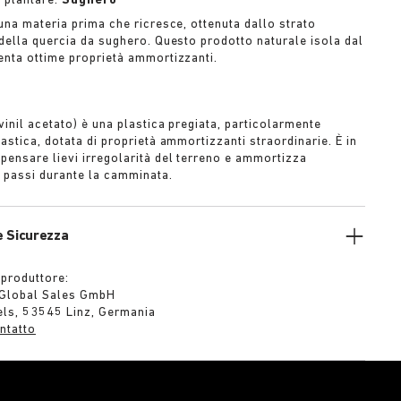
l plantare:
Sughero
una materia prima che ricresce, ottenuta dallo strato
 della quercia da sughero. Questo prodotto naturale isola dal
enta ottime proprietà ammortizzanti.
vinil acetato) è una plastica pregiata, particolarmente
astica, dotata di proprietà ammortizzanti straordinarie. È in
pensare lievi irregolarità del terreno e ammortizza
 passi durante la camminata.
e Sicurezza
 produttore:
 Global Sales GmbH
els, 53545 Linz, Germania
ntatto