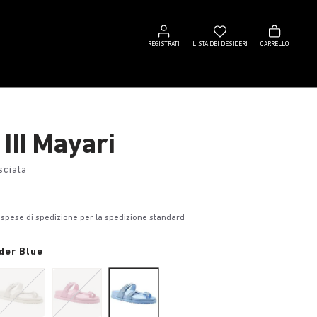
Registrati
Lista
Carrello
dei
REGISTRATI
LISTA DEI DESIDERI
CARRELLO
desideri
III Mayari
sciata
€
 spese di spedizione per
la spedizione standard
der Blue