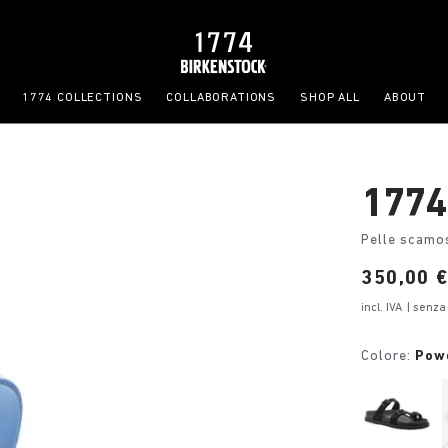
1774 COLLECTIONS
COLLABORATIONS
SHOP ALL
ABOUT
1774 
Pelle scamo
Price:
350,00 
incl. IVA
| senza
Colore:
Pow