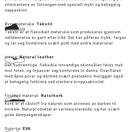
ytterkantene av fotsengen med spesielt mykt og behagelig
nappaskinn.
Øvre materiale:
Tekstil
Tekstil er et fleksibelt materiale som produseres gjennom
nettdannelse av garn eller tråd. Det kan påføres trykk, farges
og lar seg kombinere svært godt med andre materialer.
Insole:
Natural leather
Den hudvennlige, fleksible innvendige skinnsålen føles myk
mot foten, og tilpasser seg konturene til denne. Overflaten
med åpne porer og dermed svært pusteaktiv muliggjør også
et behagelig fotklima ved sterkere kroppsaktivitet.
Footbed material:
Naturkork
Kork er et råstoff fra naturen som utvinnes av barken til
korkeik. Naturproduktet er varmeisolerende, og har svært
gode dempeegenskaper.
Outsole:
EVA