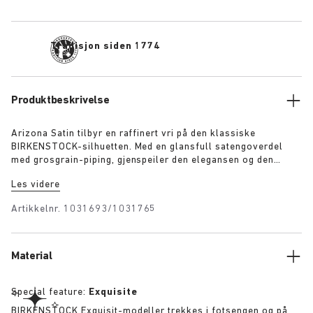
Tradisjon siden 1774
Produktbeskrivelse
Arizona Satin tilbyr en raffinert vri på den klassiske
BIRKENSTOCK-silhuetten. Med en glansfull satengoverdel
med grosgrain-piping, gjenspeiler den elegansen og den
uttrykksfulle ånden fra 1920-tallets Berlin. En avtakbar
Les videre
tekstilbue gir et lekent og sofistikert preg, og avslører en
elegant 1774-spenne under, som gir en allsidig finish med
Artikkelnr.
1031693/1031765
røtter i både tradisjon og modernitet.
Material
Special feature:
Exquisite
BIRKENSTOCK Exquisit-modeller trekkes i fotsengen og på