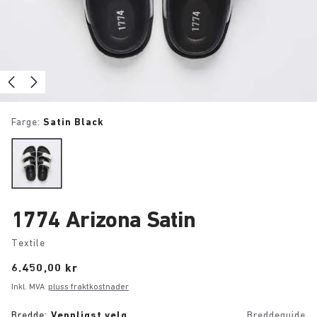
Farge:
Satin Black
1774 Arizona Satin
Textile
Price:
6.450,00 kr
Inkl. MVA
pluss fraktkostnader
Bredde:
Vennligst velg
Breddeguide