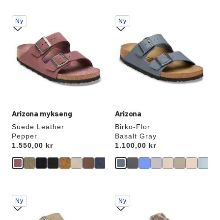
Samhandling
Samhandling
Ny
Ny
med
med
swatch-
swatch-
farger
farger
vil
vil
oppdatere
oppdatere
produktbildet
produktbildet
Arizona mykseng
Arizona
Suede Leather
Birko-Flor
Pepper
Basalt Gray
Price:
1.550,00 kr
Price:
1.100,00 kr
Samhandling
Samhandling
Ny
Ny
med
med
swatch-
swatch-