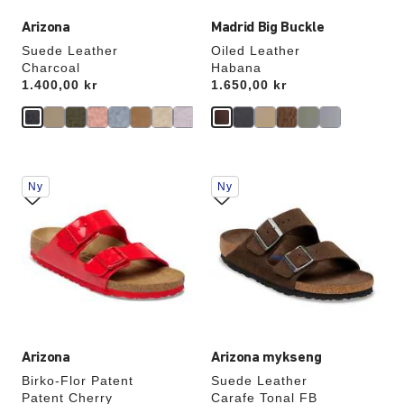
Arizona
Madrid Big Buckle
Suede Leather
Oiled Leather
Charcoal
Habana
Price:
1.400,00 kr
Price:
1.650,00 kr
Samhandling
Samhandling
Ny
Ny
med
med
swatch-
swatch-
farger
farger
vil
vil
oppdatere
oppdatere
produktbildet
produktbildet
Arizona
Arizona mykseng
Birko-Flor Patent
Suede Leather
Patent Cherry
Carafe Tonal FB