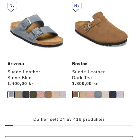
Samhandling
Samhandling
Ny
Ny
med
med
swatch-
swatch-
farger
farger
vil
vil
oppdatere
oppdatere
produktbildet
produktbildet
Arizona
Boston
Suede Leather
Suede Leather
Stone Blue
Dark Tea
Price:
1.400,00 kr
Price:
1.800,00 kr
Du har sett 24 av 418 produkter