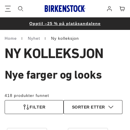
Bunntekst
Varek
Påmelding
Opptil –25 % på platåsandalene
Home
Nyhet
Ny kolleksjon
Homepage
NY KOLLEKSJON
Nye farger og looks
418 produkter funnet
FILTER
SORTER ETTER
Samhandling
Samhandling