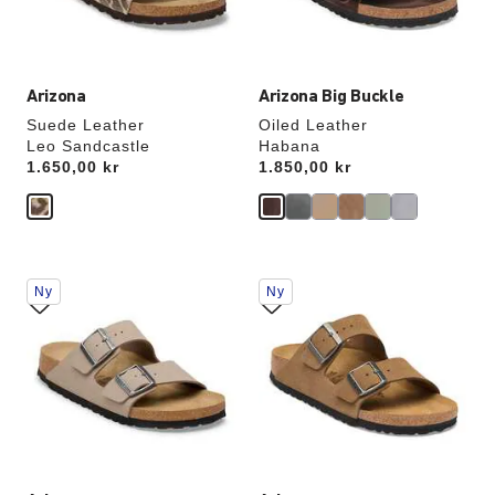
Arizona
Arizona Big Buckle
Suede Leather
Oiled Leather
Leo Sandcastle
Habana
Price:
1.650,00 kr
Price:
1.850,00 kr
Samhandling
Samhandling
Ny
Ny
med
med
swatch-
swatch-
farger
farger
vil
vil
oppdatere
oppdatere
produktbildet
produktbildet