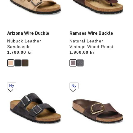
oppdatere
oppdatere
produktbildet
produktbildet
Arizona Wire Buckle
Ramses Wire Buckle
Nubuck Leather
Natural Leather
Sandcastle
Vintage Wood Roast
Price:
1.700,00 kr
Price:
1.900,00 kr
Samhandling
Samhandling
Ny
Ny
med
med
swatch-
swatch-
farger
farger
vil
vil
oppdatere
oppdatere
produktbildet
produktbildet