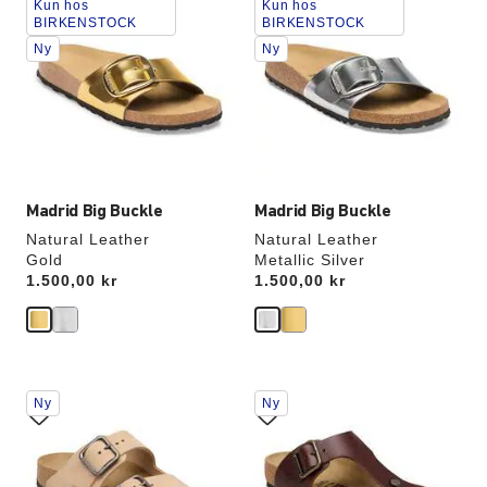
Kun hos
Kun hos
med
med
BIRKENSTOCK
BIRKENSTOCK
swatch-
swatch-
Ny
Ny
farger
farger
vil
vil
oppdatere
oppdatere
produktbildet
produktbildet
Madrid Big Buckle
Madrid Big Buckle
Natural Leather
Natural Leather
Gold
Metallic Silver
Price:
1.500,00 kr
Price:
1.500,00 kr
Samhandling
Samhandling
Ny
Ny
med
med
swatch-
swatch-
farger
farger
vil
vil