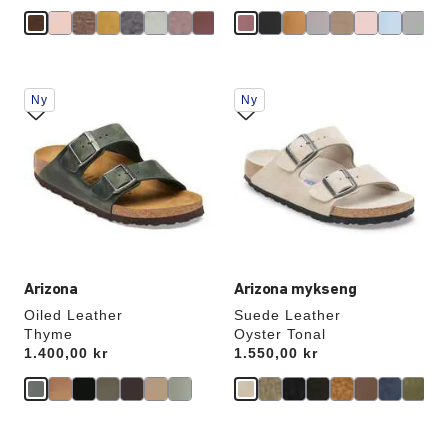
Samhandling
Samhandling
Ny
Ny
med
med
swatch-
swatch-
farger
farger
vil
vil
oppdatere
oppdatere
produktbildet
produktbildet
Arizona
Arizona mykseng
Oiled Leather
Suede Leather
Thyme
Oyster Tonal
Price:
1.400,00 kr
Price:
1.550,00 kr