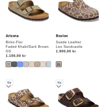
farger
farger
vil
vil
oppdatere
oppdatere
produktbildet
produktbildet
Arizona
Boston
Birko-Flor
Suede Leather
Faded Khaki/Dark Brown
Leo Sandcastle
OS
Price:
1.900,00 kr
Price:
1.100,00 kr
Samhandling
Samhandling
Ny
Ny
med
med
swatch-
swatch-
farger
farger
vil
vil
oppdatere
oppdatere
produktbildet
produktbildet