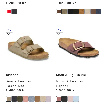
Price:
1.200,00 kr
Price:
1.550,00 kr
Samhandling
Samhandling
Ny
Ny
med
med
swatch-
swatch-
farger
farger
vil
vil
oppdatere
oppdatere
produktbildet
produktbildet
Arizona
Madrid Big Buckle
Suede Leather
Nubuck Leather
Faded Khaki
Pepper
Price:
1.400,00 kr
Price:
1.500,00 kr