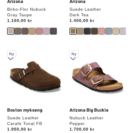
Arizona
Arizona
Birko-Flor Nubuck
Suede Leather
Gray Taupe
Dark Tea
Price:
1.100,00 kr
Price:
1.400,00 kr
Samhandling
Samhandling
Ny
Ny
med
med
swatch-
swatch-
farger
farger
vil
vil
oppdatere
oppdatere
produktbildet
produktbildet
Boston mykseng
Arizona Big Buckle
Suede Leather
Nubuck Leather
Carafe Tonal FB
Pepper
Price:
1.950,00 kr
Price:
1.700,00 kr