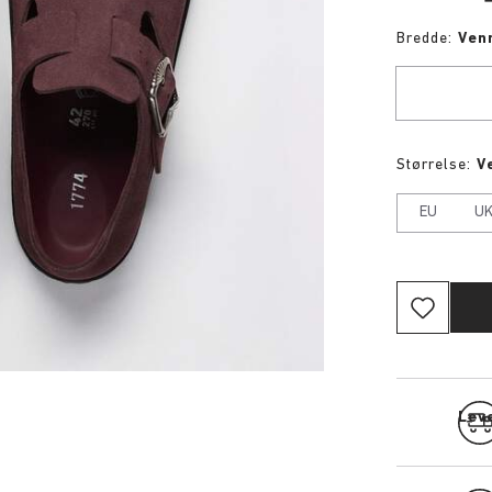
Bredde:
Venn
Størrelse:
V
EU
U
Leve