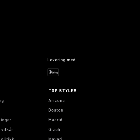
Levering med
TOP STYLES
ng
Arizona
Boston
linger
Madrid
 vilkår
Gizeh
olitikk
Mayari