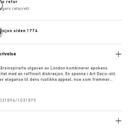
is retur
agers returrett
disjon siden 1774
rivelse
årsinspirerte utgaven av London kombinerer epokens
litet med en raffinert diskresjon. En spenne i Art Deco-stil
 av eleganse til dens rustikke appeal, noe som fremmer
nse og optimisme. Den hevede hældetaljen definerer den
e silhuetten, mens den uvanlig myke overdelen i semsket
orsiktig om foten.
031894/1031879