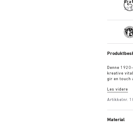
Grat
30 d
Tra
Produktbesk
Denne 1920-
kreative vita
gir en touch
tidens elega
Les videre
rene, sømfri
former seg f
Artikkelnr.
1
Material