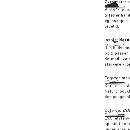
Øvre materia
Ved vårt nat
tilfeller han
egenskaper, 
levetid.
Insole:
Natu
Den hudvennl
og tilpasser
dermed svært
sterkere krop
Footbed mate
Kork er et rå
Naturprodukt
dempeegensk
Outsole:
EV
EVA (etylenvi
spesielt go
underlagsuje