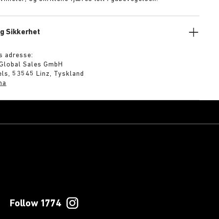
g Sikkerhet
s adresse:
 Global Sales GmbH
ls, 53545 Linz, Tyskland
ma
Follow 1774