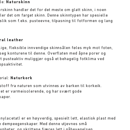
le:
Naturskinn
urskinn handler det for det meste om glatt skinn, i noen
dler det om farget skinn. Denne skinntypen har spesielle
slik som f.eks. pusteevne, tilpasning til fotformen og lang
ral leather
ige, fleksible innvendige skinnsålen føles myk mot foten,
 seg konturene til denne. Overflaten med åpne porer og
 pusteaktiv muliggjør også et behagelig fotklima ved
psaktivitet.
rial:
Naturkork
stoff fra naturen som utvinnes av barken til korkeik.
et er varmeisolerende, og har svært gode
aper.
A
nylacetat) er en høyverdig, spesielt lett, elastisk plast med
de dempeegenskaper. Med denne utjevnes små
vnheter, og skrittene fjæres lett i gåbevegelsen.