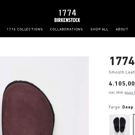
1774 COLLECTIONS
COLLABORATIONS
SHOP ALL
ABOUT
1774
Smooth Leat
Price:
4.105,00
Inkl. MVA
pluss 
Farge:
Deep