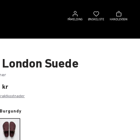
Påmelding
Ønskeliste
Handlevogn
PÅMELDING
ØNSKELISTE
HANDLEVOGN
 London Suede
her
 kr
fraktkostnader
 Burgundy