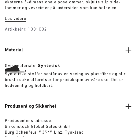
eksterne 3-dimensjonale poselommer, skjulte slip side-
lommer og vevreimer på undersiden som kan holde en
yogamatte. Den justerbare hjernen og det doble
Les videre
strammefestet gjør det mulig med omtrent + %
høydeforlengelse, slik at den kan brukes til å pakke for én
Artikkelnr.
1031002
dag eller for en helgetur. Ryggsekken har en betydelig quiltet
fôring overalt og en godt polstret og opphengt lommer for en
bærbar PC. Hurtigutløsningsspenner gjør det mulig å ta av
bagen.
Material
Øvre materiale:
Syntetisk
Syntetiske stoffer består av en veving av plastfibre og blir
brukt i ulike utførelser for produksjon av våre sko. Det er
hudvennlig og holdbart.
Produsent og Sikkerhet
Produsentens adresse:
Birkenstock Global Sales GmbH
Burg Ockenfels, 53545 Linz, Tyskland