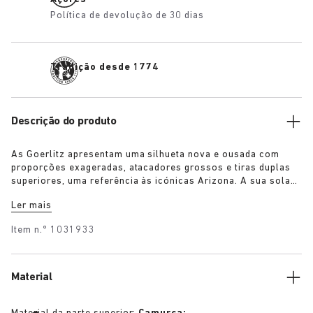
Política de devolução de 30 dias
Tradição desde 1774
Descrição do produto
As Goerlitz apresentam uma silhueta nova e ousada com
proporções exageradas, atacadores grossos e tiras duplas
superiores, uma referência às icónicas Arizona. A sua sola
exterior em camadas contrastantes e a sola escultural
Ler mais
conferem ao design uma forte presença visual, enquanto a
camurça rica em cores tonais acrescenta profundidade,
Item n.º
1031933
textura e requinte moderno.
Material