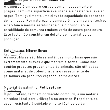
Material da parte superior:
Camurça;
A camurça é um couro curtido com um acabamento em
pregas. Tem uma superfície aveludada e é bastante suave ao
toque. Tem igualmente uma elevada capacidade de absorção
de humidade. Por natureza, a camurça é mais macia e flexível
e não tem a mesma estabilidade que o couro liso. A
estabilidade da camurça também varia de couro para couro.
Este facto não constitui um defeito de material ou de
produção.
Sola interna:
Microfibras
As microfibras são fibras sintéticas muito finas que são
extremamente suaves e que mantêm a forma. Como não
contêm produtos provenientes de animais, são utilizadas
como material de cobertura para o revestimento de
palmilhas em produtos veganos, entre outros.
Material da palmilha:
Poliuretano
O poliuretano, também conhecido como PU, é um material
sintético ideal para utilização no exterior. É repelente de
água, resistente à sujidade e muito fácil de cuidar.