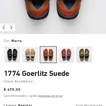
Cor:
Marta
1774 Goerlitz Suede
Couro de camurça
Price:
€ 470,00
Com IVA incluído e
| grátis
despesas de envio
Largura:
Regular
Guia de larguras