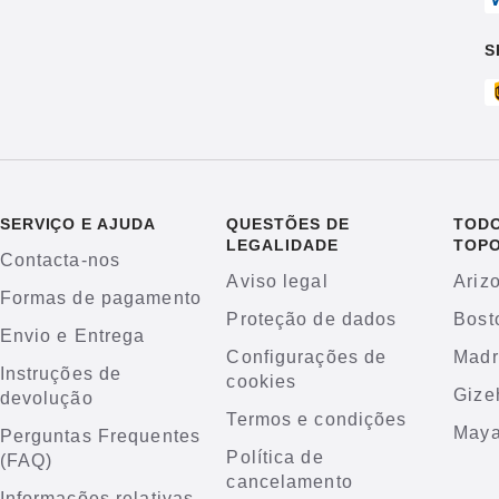
S
SERVIÇO E AJUDA
QUESTÕES DE
TODO
LEGALIDADE
TOP
Contacta-nos
Aviso legal
Ariz
Formas de pagamento
Proteção de dados
Bost
Envio e Entrega
Configurações de
Madr
Instruções de
cookies
Gize
devolução
Termos e condições
Maya
Perguntas Frequentes
Política de
(FAQ)
cancelamento
Informações relativas