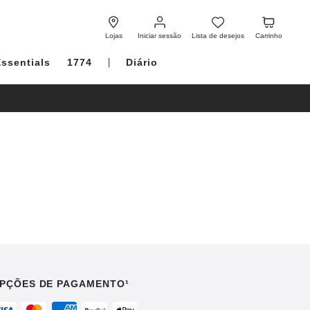
Iniciar
Lista
Carrinho
sessão
de
Lojas
Iniciar sessão
Lista de desejos
Carrinho
desejos
Essentials
1774
Diário
PÇÕES DE PAGAMENTO¹