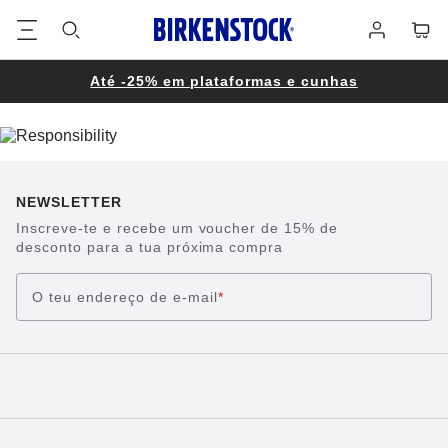
Rodapé
Carri
Iniciar
sessão
Até -25% em plataformas e cunhas
NEWSLETTER
Inscreve-te e recebe um voucher de 15% de
desconto para a tua próxima compra
O teu endereço de e-mail
*