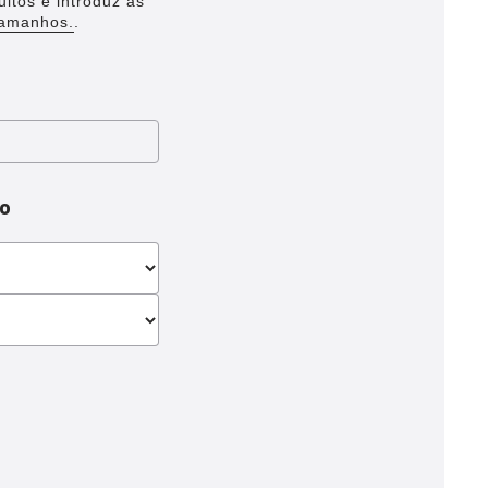
ultos e introduz as
tamanhos.
.
to