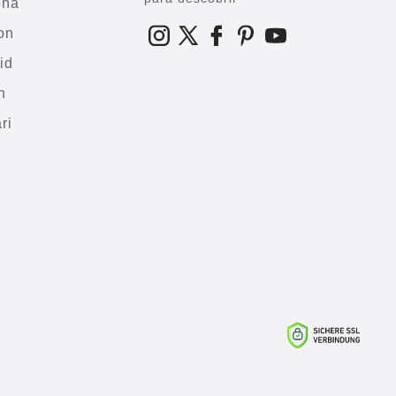
ona
on
id
h
ri