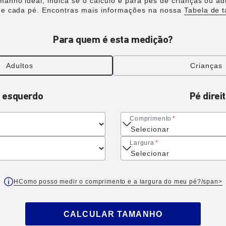
manho ideal, indica se o cálculo é para pés de crianças ou ad
e cada pé. Encontras mais informações na nossa
Tabela de 
Para quem é esta medição?
Adultos
Crianças
 esquerdo
Pé direi
Comprimento
*
Largura
*
HComo posso medir o comprimento e a largura do meu pé?/span>
CALCULAR TAMANHO