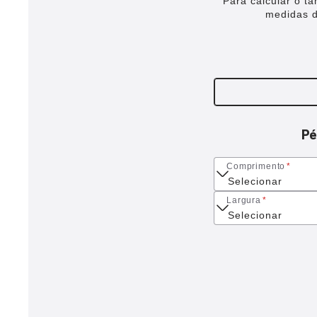
Para calcular o ta
medidas d
Pé
Comprimento
*
Largura
*