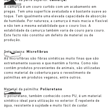
Material da parte superior:
Camurça;
A camurça é um couro curtido com um acabamento em
pregas. Tem uma superfície aveludada e é bastante suave ao
toque. Tem igualmente uma elevada capacidade de absorção
de humidade. Por natureza, a camurça é mais macia e flexível
e não tem a mesma estabilidade que o couro liso. A
estabilidade da camurça também varia de couro para couro.
Este facto não constitui um defeito de material ou de
produção.
Sola interna:
Microfibras
As microfibras são fibras sintéticas muito finas que são
extremamente suaves e que mantêm a forma. Como não
contêm produtos provenientes de animais, são utilizadas
como material de cobertura para o revestimento de
palmilhas em produtos veganos, entre outros.
Material da palmilha:
Poliuretano
O poliuretano, também conhecido como PU, é um material
sintético ideal para utilização no exterior. É repelente de
água, resistente à sujidade e muito fácil de cuidar.