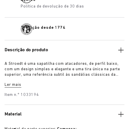
Política de devolução de 30 dias
Tradição desde 1774
Descrição do produto
A Stroedt é uma sapatilha com atacadores, de perfil baixo,
com um design simples e elegante e uma tira única na parte
superior, uma referência subtil às sandálias clássicas da
BIRKENSTOCK. Disponível em marone e taupe, assegura um
Ler mais
conforto diário com um toque de minimalismo refinado.
Item n.º
1033194
Material