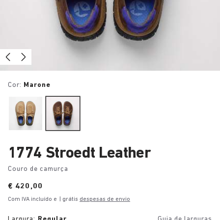
Cor:
Marone
1774 Stroedt Leather
Couro de camurça
Price:
€ 420,00
Com IVA incluído e
| grátis
despesas de envio
Largura:
Regular
Guia de larguras