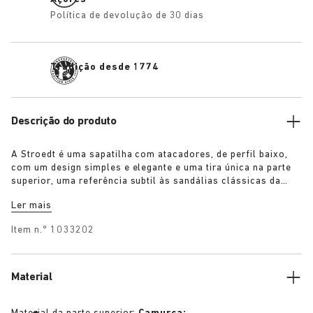
Política de devolução de 30 dias
Tradição desde 1774
Descrição do produto
A Stroedt é uma sapatilha com atacadores, de perfil baixo,
com um design simples e elegante e uma tira única na parte
superior, uma referência subtil às sandálias clássicas da
BIRKENSTOCK. Disponível em marone e taupe, assegura um
Ler mais
conforto diário com um toque de minimalismo refinado.
Item n.º
1033202
Material