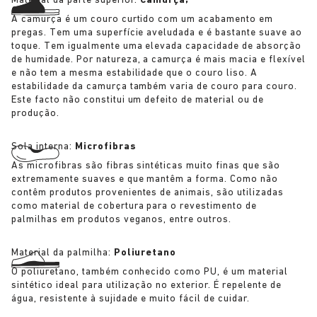
Material da parte superior:
Camurça;
A camurça é um couro curtido com um acabamento em
pregas. Tem uma superfície aveludada e é bastante suave ao
toque. Tem igualmente uma elevada capacidade de absorção
de humidade. Por natureza, a camurça é mais macia e flexível
e não tem a mesma estabilidade que o couro liso. A
estabilidade da camurça também varia de couro para couro.
Este facto não constitui um defeito de material ou de
produção.
Sola interna:
Microfibras
As microfibras são fibras sintéticas muito finas que são
extremamente suaves e que mantêm a forma. Como não
contêm produtos provenientes de animais, são utilizadas
como material de cobertura para o revestimento de
palmilhas em produtos veganos, entre outros.
Material da palmilha:
Poliuretano
O poliuretano, também conhecido como PU, é um material
sintético ideal para utilização no exterior. É repelente de
água, resistente à sujidade e muito fácil de cuidar.