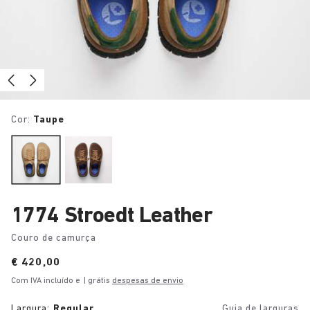
Cor:
Taupe
1774 Stroedt Leather
Couro de camurça
Price:
€ 420,00
Com IVA incluído e
| grátis
despesas de envio
Largura:
Regular
Guia de larguras