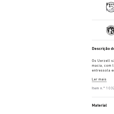
Dev
Polí
Tra
Descrição d
Os Uerzell s
macia, com l
entressola e
sandálias BI
Ler mais
de cinzento,
Item n.º
103
Material