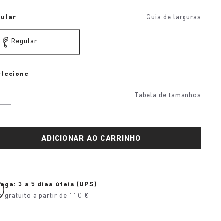
ular
Guia de larguras
Regular
elecione
K
Tabela de tamanhos
ADICIONAR AO CARRINHO
ega: 3 a 5 dias úteis (UPS)
o gratuito a partir de 110 €