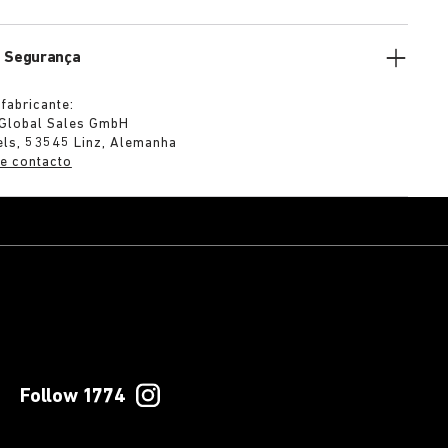
e Segurança
fabricante:
 Global Sales GmbH
els, 53545 Linz, Alemanha
e contacto
Follow 1774