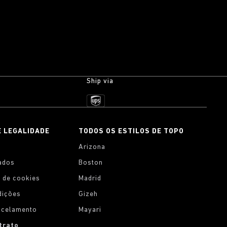
Ship via
E LEGALIDADE
TODOS OS ESTILOS DE TOPO
Arizona
ados
Boston
 de cookies
Madrid
dições
Gizeh
ancelamento
Mayari
trato