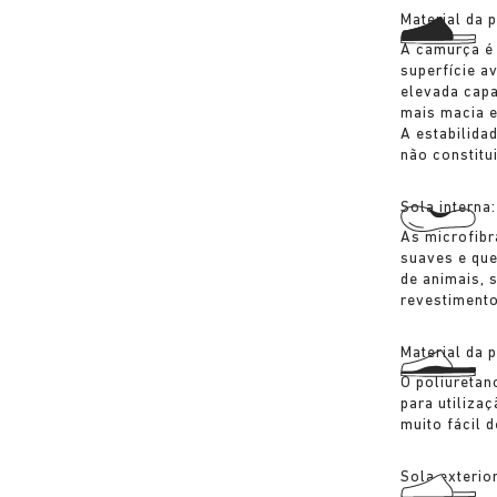
Material da 
A camurça é
superfície a
elevada capa
mais macia e
A estabilida
não constitu
Sola interna
As microfibr
suaves e qu
de animais, 
revestimento
Material da 
O poliuretan
para utilizaç
muito fácil d
Sola exterio