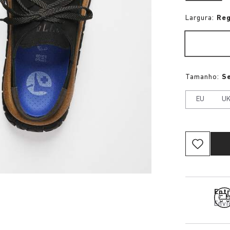
Largura:
Reg
Tamanho:
S
EU
U
Entr
Envi