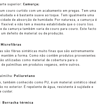
parte superior:
Camurça;
 um couro curtido com um acabamento em pregas. Tem uma
veludada e é bastante suave ao toque. Tem igualmente uma
cidade de absorção de humidade. Por natureza, a camurça é
 flexível e não tem a mesma estabilidade que o couro liso.
de da camurça também varia de couro para couro. Este facto
i um defeito de material ou de produção.
:
Microfibras
as são fibras sintéticas muito finas que são extremamente
e mantêm a forma. Como não contêm produtos provenientes
são utilizadas como material de cobertura para o
 de palmilhas em produtos veganos, entre outros.
palmilha:
Poliuretano
o, também conhecido como PU, é um material sintético ideal
ão no exterior. É repelente de água, resistente à sujidade e
e cuidar.
r:
Borracha térmica