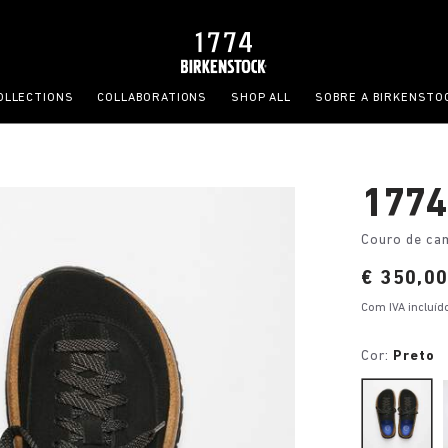
OLLECTIONS
COLLABORATIONS
SHOP ALL
SOBRE A BIRKENSTO
1774
Couro de ca
Price:
€ 350,0
Com IVA incluíd
Cor:
Preto