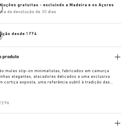
oluções gratuitas - excluindo a Madeira e os Açores
tica de devolução de 30 dias
dição desde 1774
o produto
ão mules slip-on minimalistas, fabricados em camurça
inhas elegantes, atacadores delicados e uma exclusiva
m cortiça exposta, uma referência subtil à tradição das
RKENSTOCK. Escultural mas discreta, apresenta-se em tons
 lima e castanho, criando um estilo discreto e confiante.
2296