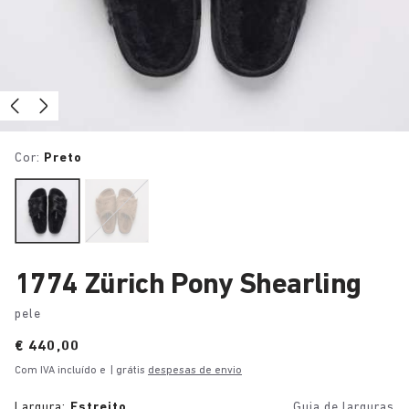
Cor:
Preto
1774 Zürich Pony Shearling
pele
Price:
€ 440,00
Com IVA incluído e
| grátis
despesas de envio
Largura:
Estreito
Guia de larguras