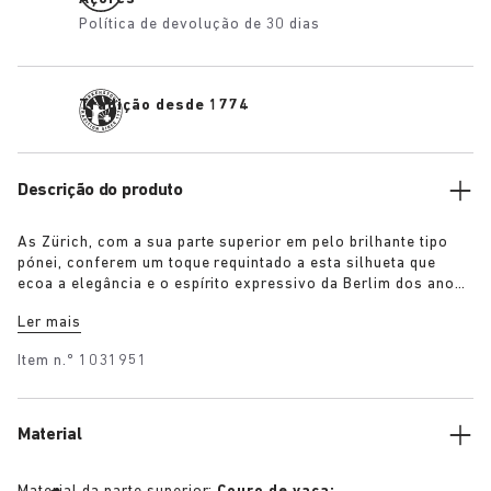
Política de devolução de 30 dias
Tradição desde 1774
Descrição do produto
As Zürich, com a sua parte superior em pelo brilhante tipo
pónei, conferem um toque requintado a esta silhueta que
ecoa a elegância e o espírito expressivo da Berlim dos anos
1920. Criada com a palmilha exclusiva BIRKENSTOCK, esta
Ler mais
silhueta reinventada dá um toque acolhedor a um clássico
intemporal.
Item n.º
1031951
Material