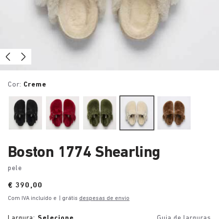
Cor:
Creme
Boston 1774 Shearling
pele
Price:
€ 390,00
Com IVA incluído e
| grátis
despesas de envio
Largura:
Selecione
Guia de larguras