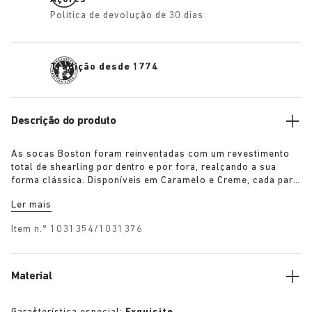
Política de devolução de 30 dias
Tradição desde 1774
Descrição do produto
As socas Boston foram reinventadas com um revestimento
total de shearling por dentro e por fora, realçando a sua
forma clássica. Disponíveis em Caramelo e Creme, cada par
inclui uma fivela exclusiva prateada 1774. Fabricadas com a
Ler mais
palmilha exclusiva BIRKENSTOCK e forradas com o mesmo
shearling. As extremidades da palmilha são revestidas em
Item n.º
1031354/1031376
camurça para combinar com a parte superior, estas socas
combinam o espírito festivo com o emblemático conforto da
BIRKENSTOCK.
Material