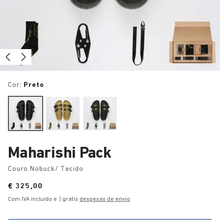
Cor:
Preto
Maharishi Pack
Couro Nobuck/ Tecido
Price:
€ 325,00
Com IVA incluído e
| grátis
despesas de envio