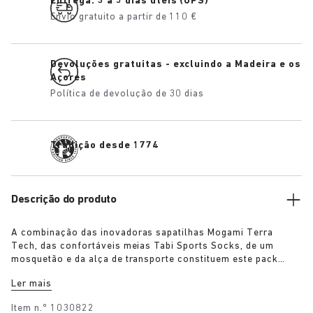
Entrega: 3 a 5 dias úteis (UPS)
Envio gratuito a partir de 110 €
Devoluções gratuitas - excluindo a Madeira e os
Açores
Política de devolução de 30 dias
Tradição desde 1774
Descrição do produto
A combinação das inovadoras sapatilhas Mogami Terra
Tech, das confortáveis meias Tabi Sports Socks, de um
mosquetão e da alça de transporte constituem este pack
outdoor BIKRENSTOCK x Maharishi. Com a alça de transporte,
Ler mais
podes transportar o teu par de sapatos à volta do corpo ou
fixá-lo à mochila com o mosquetão. Qualquer entusiasta do
Item n.º
1030822
ar livre estará totalmente equipado com este pack essencial.