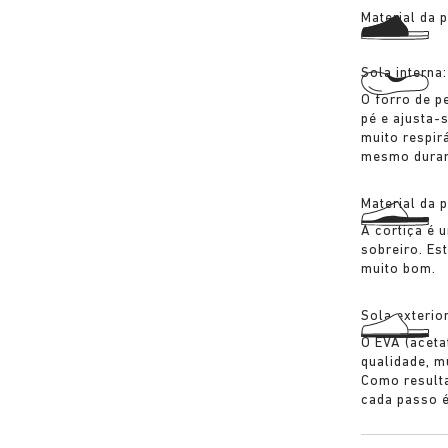
Material da 
Sola interna
O forro de p
pé e ajusta-
muito respir
mesmo durant
Material da 
A cortiça é 
sobreiro. Es
muito bom.
Sola exterio
O EVA (acetat
qualidade, 
Como resulta
cada passo 