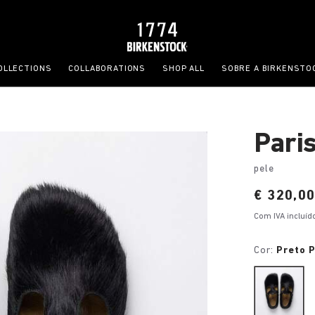
OLLECTIONS
COLLABORATIONS
SHOP ALL
SOBRE A BIRKENSTO
Pari
pele
Price:
€ 320,0
Com IVA incluíd
Cor:
Preto 