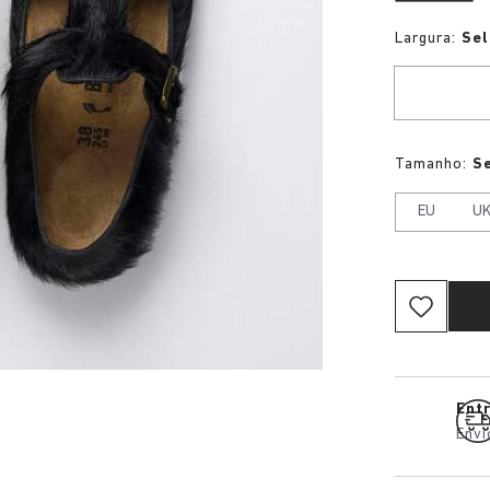
Largura:
Sel
Tamanho:
S
EU
U
Entr
Envi