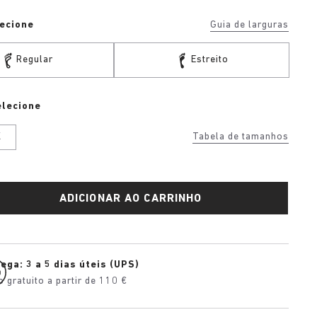
ecione
Guia de larguras
Regular
Estreito
elecione
K
Tabela de tamanhos
ADICIONAR AO CARRINHO
ega: 3 a 5 dias úteis (UPS)
o gratuito a partir de 110 €