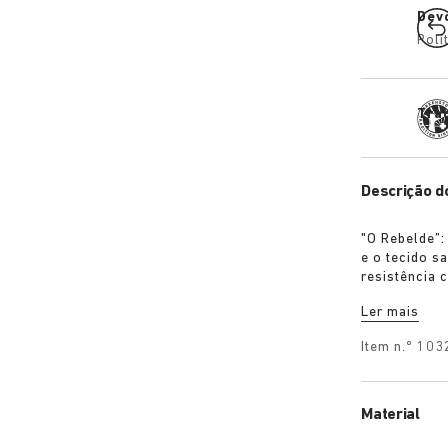
Dev
Polí
Tra
Descrição d
"O Rebelde”:
e o tecido 
resistência 
um código es
Ler mais
aprovação.
Item n.º
103
Material