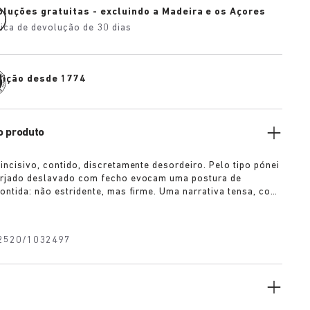
oluções gratuitas - excluindo a Madeira e os Açores
tica de devolução de 30 dias
dição desde 1774
o produto
 incisivo, contido, discretamente desordeiro. Pelo tipo pónei
sarjado deslavado com fecho evocam uma postura de
contida: não estridente, mas firme. Uma narrativa tensa, com
crito nas margens. Usado com intenção, não para
2520/1032497