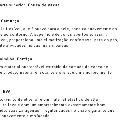
parte superior:
Couro de vaca;
:
Camurça
ele flexível, que é suave para a pele, encaixa suavemente no
se ao contorno. A superfície de poros abertos e, assim,
ável, proporciona uma climatização confortável para os pés,
e atividades físicas mais intensas.
palmilha:
Cortiça
um material sustentável extraído da camada de casca do
te produto natural é isolante e oferece um amortecimento
r:
EVA
o-vinilo de etileno) é um material elástico de alta
muito leve e com um amortecimento extremamente bom.
do, suaviza ligeiras irregularidades no chão e garante que
é suavemente almofadado.