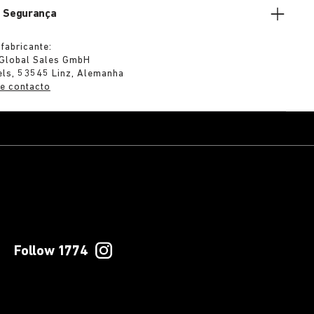
e Segurança
fabricante:
 Global Sales GmbH
els, 53545 Linz, Alemanha
e contacto
Follow 1774