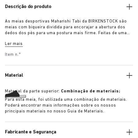
Descrição do produto
As meias desportivas Maharishi Tabi da BIRKENSTOCK são
meias com biqueira dividida para encorajar a abertura dos
dedos dos pés para uma postura mais firme. Feitas de uma
mistura de algodão e bordadas com um padrão original de
Ler mais
dragão, estas meias são um acessório imprescindível para
esta estação.
Item n.º
Material
Material da parte superior:
Combinação de materiais;
Para esta meia, foi utilizada uma combinação de materiais.
Poderá encontrar mais informações sobre os nossos
principais materiais no nosso Guia de Materiais.
Fabricante e Segurança