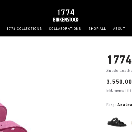
1774 COLLECTIONS
COLLABORATIONS
SHOP ALL
ABOUT
1774 
Suede Leath
Price:
3.550,00
Inkl. moms
| fr
Färg:
Azalea