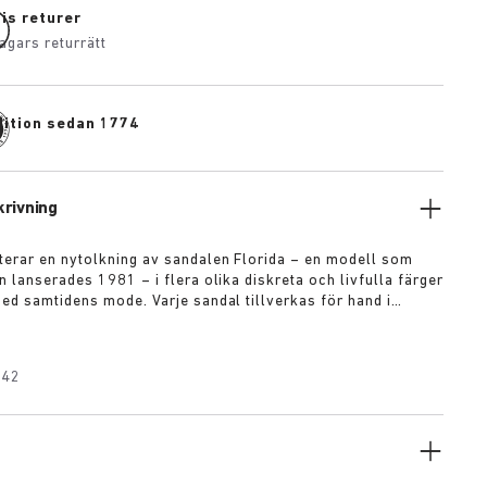
is returer
agars returrätt
dition sedan 1774
rivning
erar en nytolkning av sandalen Florida – en modell som
n lanserades 1981 – i flera olika diskreta och livfulla färger
ed samtidens mode. Varje sandal tillverkas för hand i
högkvalitativa råvaror av europeiskt ursprung. Modellen har
ch justerbara spännen för individuell passform.
842