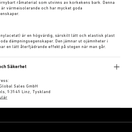
förnybart råmaterial som utvinns av korkekens bark. Denna
 är värmeisolerande och har mycket goda
enskaper.
A
nylacetat) är en högvärdig, särskilt lätt och elastisk plast
goda dämpningsegenskaper. Den jämnar ut ojämnheter i
ar en lätt återfjädrande effekt på stegen när man går.
 och Säkerhet
ress:
 Global Sales GmbH
ls, 53545 Linz, Tyskland
ulär