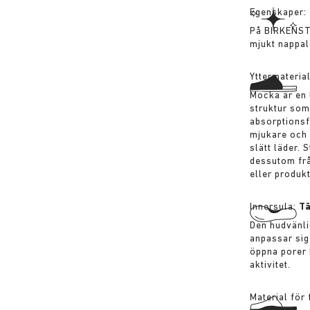
Egenskaper:
På BIRKENST
mjukt nappal
Yttermateria
Mocka är en 
struktur som
absorptionsfö
mjukare och 
slätt läder.
dessutom från
eller produkt
Innersula:
T
Den hudvänlig
anpassar sig
öppna porer b
aktivitet.
Material för