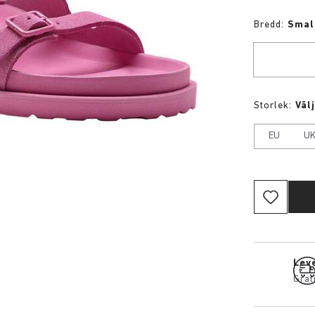
Bredd:
Smal
Storlek:
Väl
EU
U
Leve
Grat