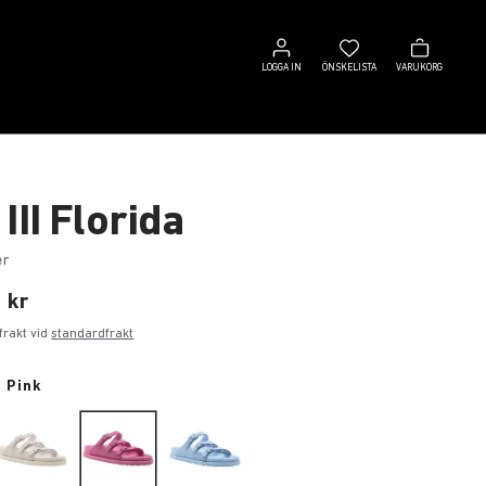
Logga
Önskelista
Varukorg
in
LOGGA IN
ÖNSKELISTA
VARUKORG
III Florida
er
 kr
i frakt vid
standardfrakt
 Pink