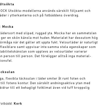
Utsökta
OCK Utsökta-modellerna används särskilt följsamt och
äder i ytterkanterna och på fotbäddens överdrag.
l:
Mocka
lädersort med slipad, ruggad yta. Mocka har en sammetslen
 ger en skön känsla mot huden. Materialet har dessutom hög
rmåga när det gäller att uppta fukt. Velourläder är naturligt
flexiblare samt uppvisar inte samma stela egenskaper som
 Stabilitetskänslan som upplevs av velourläder varierar
 person till person. Det föreligger alltså inga material-
ionsfel.
äcksulan
a, flexibla täcksulan i läder smiter åt runt foten och
 till fotens kontur. Den särskilt andningsaktiva ytan med
idrar till ett behagligt fotklimat även vid tuff kroppslig
 fotbädd:
Kork