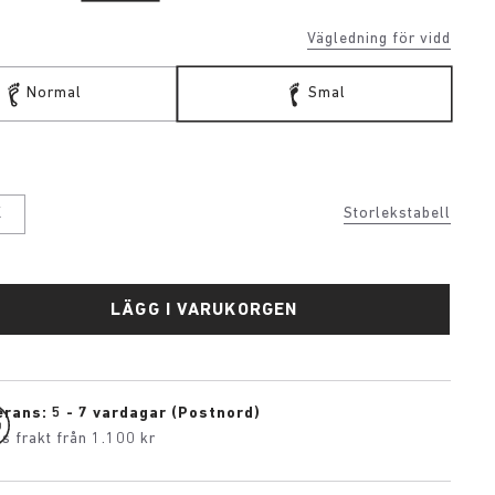
Vägledning för vidd
Normal
Smal
j
K
Storlekstabell
LÄGG I VARUKORGEN
rans: 5 - 7 vardagar (Postnord)
is frakt från 1.100 kr