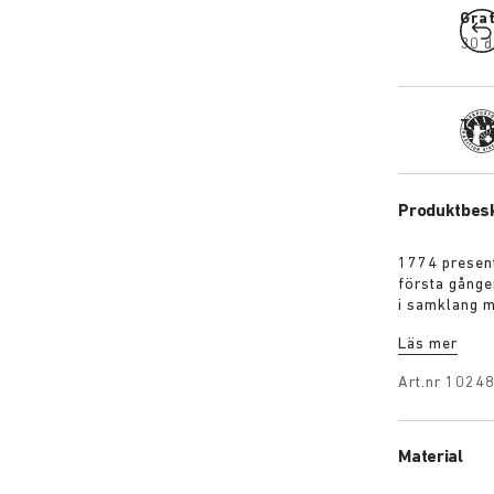
Grat
30 d
Tra
Produktbesk
1774 present
första gånge
i samklang m
Tyskland av 
Läs mer
tre remmar o
Art.nr
1024
Material