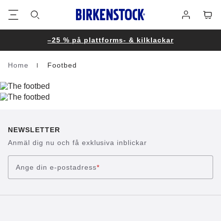
Fottext
Varuk
Logga
in
–25 % på plattforms- & kilklackar
Home
Footbed
Homepage
NEWSLETTER
Anmäl dig nu och få exklusiva inblickar
Ange din e-postadress
*