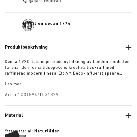
30 dagars returrätt
Tradition sedan 1774
Produktbeskrivning
Denna 1920-talsinspirerade nytolkning av London-modellen
förenar den forna tidsepokens kreativa livskraft med
raffinerad modern finess. Ett Art Deco-influerat spänne
balanserar upp den rustika designen och skapar en
Läs mer
sofistikerad elegans som återspeglar den tidstypiska
optimismen. Det högre hälpartiet ger en stilren, integrerad
Art.nr
1031894/1031879
framtoning och det lena mockamaterialet sörjer för
exceptionell komfort genom att forma sig som en andra hud
runt foten.
Material
Yttermaterial:
Naturläder