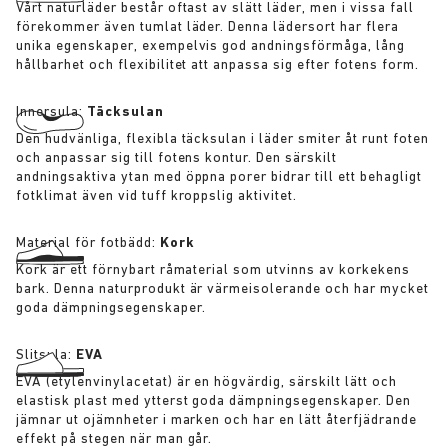
Vårt naturläder består oftast av slätt läder, men i vissa fall
förekommer även tumlat läder. Denna lädersort har flera
unika egenskaper, exempelvis god andningsförmåga, lång
hållbarhet och flexibilitet att anpassa sig efter fotens form.
Innersula:
Täcksulan
Den hudvänliga, flexibla täcksulan i läder smiter åt runt foten
och anpassar sig till fotens kontur. Den särskilt
andningsaktiva ytan med öppna porer bidrar till ett behagligt
fotklimat även vid tuff kroppslig aktivitet.
Material för fotbädd:
Kork
Kork är ett förnybart råmaterial som utvinns av korkekens
bark. Denna naturprodukt är värmeisolerande och har mycket
goda dämpningsegenskaper.
Slitsula:
EVA
EVA (etylenvinylacetat) är en högvärdig, särskilt lätt och
elastisk plast med ytterst goda dämpningsegenskaper. Den
jämnar ut ojämnheter i marken och har en lätt återfjädrande
effekt på stegen när man går.