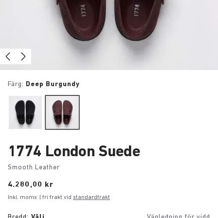
Färg:
Deep Burgundy
1774 London Suede
Smooth Leather
Price:
4.280,00 kr
Inkl. moms
| fri frakt vid
standardfrakt
Bredd:
Välj
Vägledning för vidd