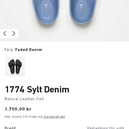
Färg:
Faded Denim
1774 Sylt Denim
Natural Leather-Felt
Price:
3.700,00 kr
Inkl. moms
| fri frakt vid
standardfrakt
Bredd:
Vägledning för vidd