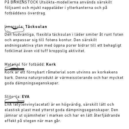
På BIRKENSTOCK Utsökta-modellerna används särskilt
följsamt och mjukt nappaläder i ytterkanterna och på
fotbäddens överdrag.
Innersula:
Täcksulan
Den hudvänliga, flexibla täcksulan i läder smiter åt runt foten
och anpassar sig till fotens kontur. Den särskilt
andningsaktiva ytan med öppna porer bidrar till ett behagligt
fotklimat även vid tuff kroppslig aktivitet.
Material för fotbädd:
Kork
Kork är ett förnybart råmaterial som utvinns av korkekens
bark. Denna naturprodukt är värmeisolerande och har mycket
goda dämpningsegenskaper.
Slitsula:
EVA
EVA (etylenvinylacetat) är en högvärdig, särskilt lätt och
elastisk plast med ytterst goda dämpningsegenskaper. Den
jämnar ut ojämnheter i marken och har en lätt återfjädrande
effekt på stegen när man går.