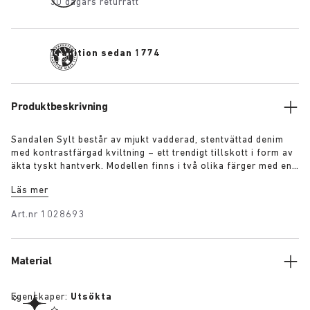
30 dagars returrätt
Tradition sedan 1774
Produktbeskrivning
Sandalen Sylt består av mjukt vadderad, stentvättad denim
med kontrastfärgad kviltning – ett trendigt tillskott i form av
äkta tyskt hantverk. Modellen finns i två olika färger med en
bred justerbar rem över framfoten och vår ikoniska fotbädd
Läs mer
klädd i piumatoläder i premiumkvalitet.
Art.nr
1028693
Material
Egenskaper:
Utsökta