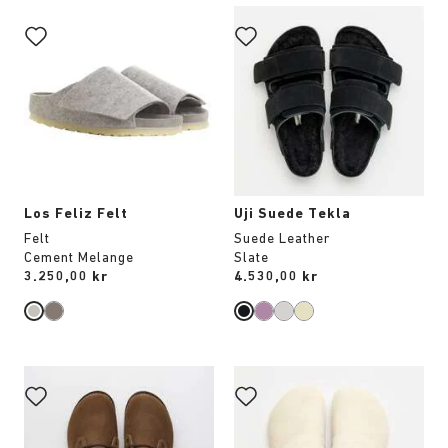
Interaktion
Interaktion
med
med
provfärger
provfärger
kommer
kommer
att
att
uppdatera
uppdatera
produktbilden
produktbilden
Los Feliz Felt
Uji Suede Tekla
Felt
Suede Leather
Cement Melange
Slate
Price:
3.250,00 kr
Price:
4.530,00 kr
Interaktion
Interaktion
med
med
provfärger
provfärger
kommer
kommer