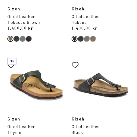
Gizeh
Gizeh
Oiled Leather
Oiled Leather
Tobacco Brown
Habana
Price:
1.400,00 kr
Price:
1.400,00 kr
Interaktion
Interaktion
Ny
med
med
provfärger
provfärger
kommer
kommer
att
att
uppdatera
uppdatera
produktbilden
produktbilden
Gizeh
Gizeh
Oiled Leather
Oiled Leather
Thyme
Black