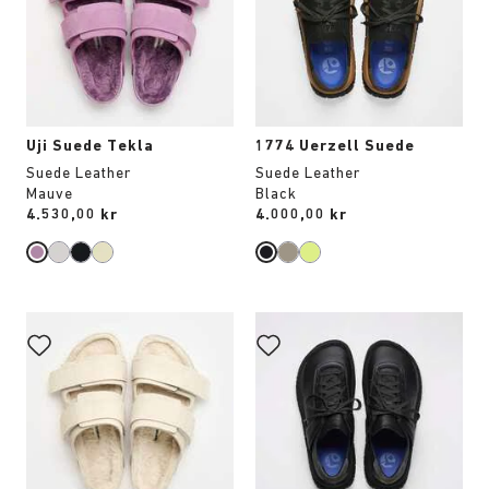
att
att
uppdatera
uppdatera
produktbilden
produktbilden
Uji Suede Tekla
1774 Uerzell Suede
Suede Leather
Suede Leather
Mauve
Black
Price:
4.530,00 kr
Price:
4.000,00 kr
Interaktion
Interaktion
med
med
provfärger
provfärger
kommer
kommer
att
att
uppdatera
uppdatera
produktbilden
produktbilden