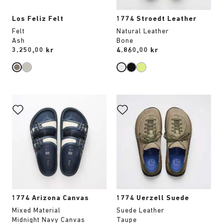
Los Feliz Felt
1774 Stroedt Leather
Felt
Natural Leather
Ash
Bone
Price:
3.250,00 kr
Price:
4.860,00 kr
Interaktion
Interaktion
med
med
provfärger
provfärger
kommer
kommer
att
att
uppdatera
uppdatera
produktbilden
produktbilden
1774 Arizona Canvas
1774 Uerzell Suede
Mixed Material
Suede Leather
Midnight Navy Canvas
Taupe