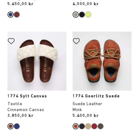
Price:
5.450,00 kr
Price:
4.000,00 kr
Interaktion
Interaktion
med
med
provfärger
provfärger
kommer
kommer
att
att
uppdatera
uppdatera
produktbilden
produktbilden
1774 Sylt Canvas
1774 Goerlitz Suede
Textile
Suede Leather
Cinnamon Canvas
Mink
Price:
3.850,00 kr
Price:
5.400,00 kr