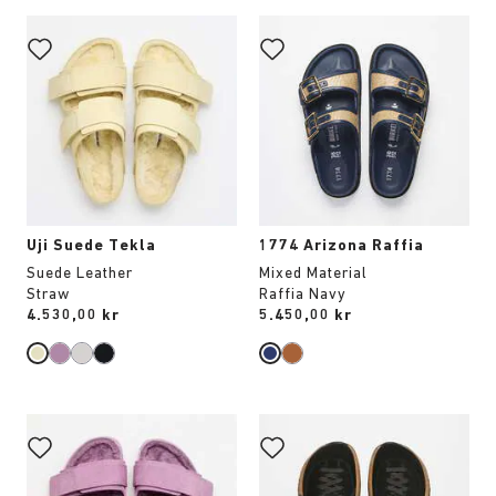
Interaktion
Interaktion
med
med
provfärger
provfärger
kommer
kommer
att
att
uppdatera
uppdatera
produktbilden
produktbilden
Uji Suede Tekla
1774 Arizona Raffia
Suede Leather
Mixed Material
Straw
Raffia Navy
Price:
4.530,00 kr
Price:
5.450,00 kr
Interaktion
Interaktion
med
med
provfärger
provfärger
kommer
kommer