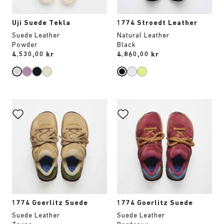
Uji Suede Tekla
1774 Stroedt Leather
Suede Leather
Natural Leather
Powder
Black
Price:
4.530,00 kr
Price:
4.860,00 kr
Interaktion
Interaktion
med
med
provfärger
provfärger
kommer
kommer
att
att
uppdatera
uppdatera
produktbilden
produktbilden
1774 Goerlitz Suede
1774 Goerlitz Suede
Suede Leather
Suede Leather