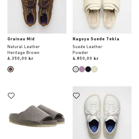
att
att
uppdatera
uppdatera
produktbilden
produktbilden
Grainau Mid
Nagoya Suede Tekla
Natural Leather
Suede Leather
Heritage Brown
Powder
Price:
6.350,00 kr
Price:
4.850,00 kr
Interaktion
Interaktion
med
med
provfärger
provfärger
kommer
kommer
att
att
uppdatera
uppdatera
produktbilden
produktbilden