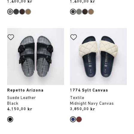
Price:
1.400,00 kr
Price:
1.400,00 kr
Interaktion
Interaktion
med
med
provfärger
provfärger
kommer
kommer
att
att
uppdatera
uppdatera
produktbilden
produktbilden
Repetto Arizona
1774 Sylt Canvas
Suede Leather
Textile
Black
Midnight Navy Canvas
Price:
4.150,00 kr
Price:
3.850,00 kr