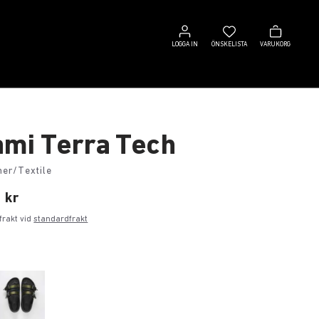
Logga
Önskelista
Varukorg
in
LOGGA IN
ÖNSKELISTA
VARUKORG
mi Terra Tech
her/Textile
 kr
i frakt vid
standardfrakt