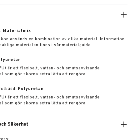
fotbädden har fått ett vattentåligt format.
l:
Materialmix
 skon används en kombination av olika material. Information
akliga materialen finns i vår materialguide.
olyuretan
PU) är ett flexibelt, vatten- och smutsavvisande
al som gör skorna extra lätta att rengöra.
 fotbädd:
Polyuretan
PU) är ett flexibelt, vatten- och smutsavvisande
al som gör skorna extra lätta att rengöra.
 och Säkerhet
ress: