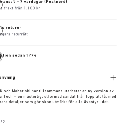
rans: 5 - 7 vardagar (Postnord)
is frakt från 1.100 kr
is returer
agars returrätt
dition sedan 1774
rivning
och Maharishi har tillsammans utarbetat en ny version av
 Tech – en mästerligt utformad sandal från topp till tå, med
ara detaljer som gör skon utmärkt för alla äventyr i det
a remmarna består av mocka deluxe tillsammans med ett
ävt material som kompletteras av ett högfunktionellt spänne
te. Sulan är tillverkad av polyuretan och ger ett stadigt
032
a underlag, samtidigt som den ikoniska anatomiska