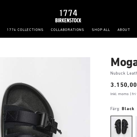
1774 COLLECTIONS
COLLABORATIONS
SHOP ALL
ABOUT
Moga
Nubuck Leat
Price:
3.150,00
Inkl. moms
| fr
Färg:
Black