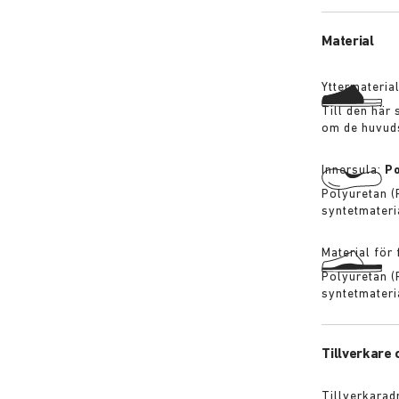
BIRKENSTOCK-
Material
Yttermateria
Till den här
om de huvuds
Innersula:
P
Polyuretan (
syntetmateri
Material för
Polyuretan (
syntetmateri
Tillverkare
Tillverkarad