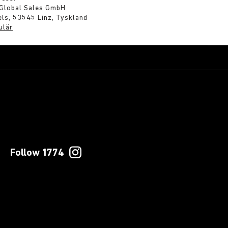
 Global Sales GmbH
ls, 53545 Linz, Tyskland
ulär
Follow 1774