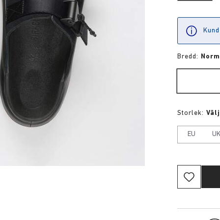
Kund
Bredd:
Norm
Storlek:
Väl
EU
U