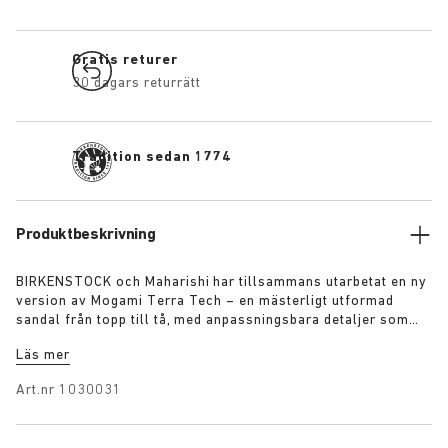
Gratis returer
30 dagars returrätt
Tradition sedan 1774
Produktbeskrivning
BIRKENSTOCK och Maharishi har tillsammans utarbetat en ny
version av Mogami Terra Tech – en mästerligt utformad
sandal från topp till tå, med anpassningsbara detaljer som
gör skon utmärkt för alla äventyr i det fria. De båda
Läs mer
remmarna består av mocka deluxe tillsammans med ett
slitstarkt vävt material som kompletteras av ett
Art.nr
1030031
högfunktionellt spänne med snabbfäste. Sulan är tillverkad
av polyuretan och ger ett stadigt grepp på alla underlag,
samtidigt som den ikoniska anatomiska BIRKENSTOCK-