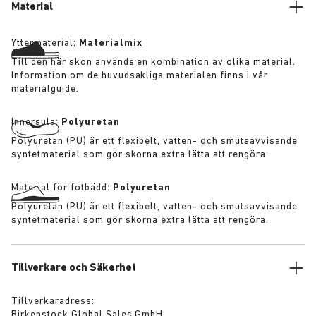
fotbädden har fått ett vattentåligt format.
Material
Yttermaterial:
Materialmix
Till den här skon används en kombination av olika material.
Information om de huvudsakliga materialen finns i vår
materialguide.
Innersula:
Polyuretan
Polyuretan (PU) är ett flexibelt, vatten- och smutsavvisande
syntetmaterial som gör skorna extra lätta att rengöra.
Material för fotbädd:
Polyuretan
Polyuretan (PU) är ett flexibelt, vatten- och smutsavvisande
syntetmaterial som gör skorna extra lätta att rengöra.
Tillverkare och Säkerhet
Tillverkaradress:
Birkenstock Global Sales GmbH