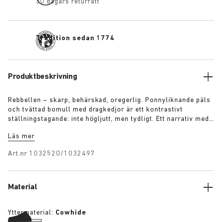
30 dagars returrätt
Tradition sedan 1774
Produktbeskrivning
Rebbellen – skarp, behärskad, oregerlig. Ponnyliknande päls
och tvättad bomull med dragkedjor är ett kontrastivt
ställningstagande: inte högljutt, men tydligt. Ett narrativ med
spänningar, en kod som skrivs i marginalen. Kläder med en
Läs mer
avsikt, utan strävan efter godkännande.
Art.nr
1032520/1032497
Material
Yttermaterial:
Cowhide