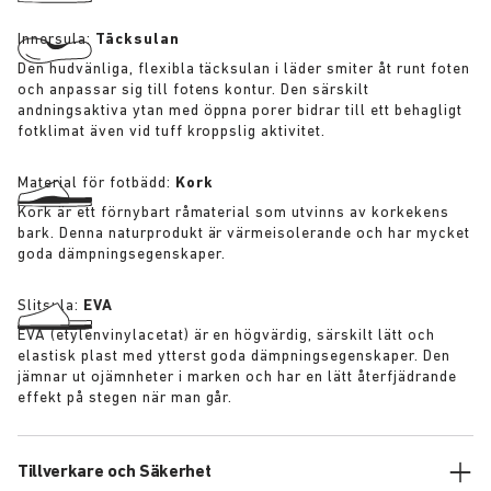
Innersula:
Täcksulan
Den hudvänliga, flexibla täcksulan i läder smiter åt runt foten
och anpassar sig till fotens kontur. Den särskilt
andningsaktiva ytan med öppna porer bidrar till ett behagligt
fotklimat även vid tuff kroppslig aktivitet.
Material för fotbädd:
Kork
Kork är ett förnybart råmaterial som utvinns av korkekens
bark. Denna naturprodukt är värmeisolerande och har mycket
goda dämpningsegenskaper.
Slitsula:
EVA
EVA (etylenvinylacetat) är en högvärdig, särskilt lätt och
elastisk plast med ytterst goda dämpningsegenskaper. Den
jämnar ut ojämnheter i marken och har en lätt återfjädrande
effekt på stegen när man går.
Tillverkare och Säkerhet