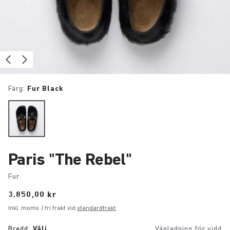
Färg:
Fur Black
Paris "The Rebel"
Fur
Price:
3.850,00 kr
Inkl. moms
| fri frakt vid
standardfrakt
Bredd:
Välj
Vägledning för vidd