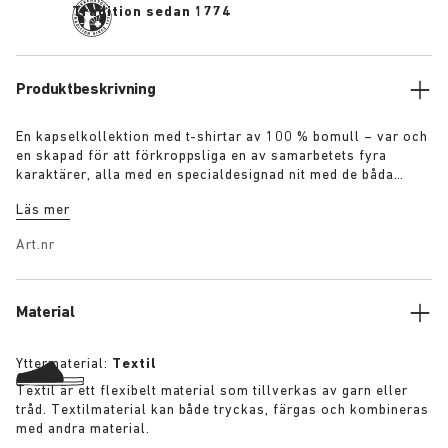
Tradition sedan 1774
Produktbeskrivning
En kapselkollektion med t-shirtar av 100 % bomull – var och
en skapad för att förkroppsliga en av samarbetets fyra
karaktärer, alla med en specialdesignad nit med de båda
varumärkesnamnen: Trädgårdsmästaren – Armégrön t-shirt
Läs mer
med virkad blomsterapplikation Konstnären – Vitfärgad t-
shirt i sliten patinadesign Rebellen – Svartfärgad t-shirt med
Art.nr
pondus Samlaren – Klassisk t-shirt i marinblå färgton Fler
detaljer:
Material
Yttermaterial:
Textil
Textil är ett flexibelt material som tillverkas av garn eller
tråd. Textilmaterial kan både tryckas, färgas och kombineras
med andra material.