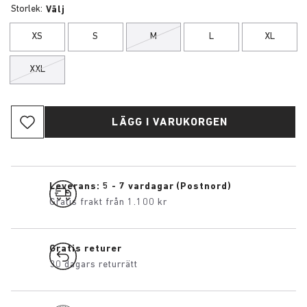
Storlek:
Välj
XS
S
M
L
XL
XXL
LÄGG I VARUKORGEN
Leverans: 5 - 7 vardagar (Postnord)
Gratis frakt från 1.100 kr
Gratis returer
30 dagars returrätt