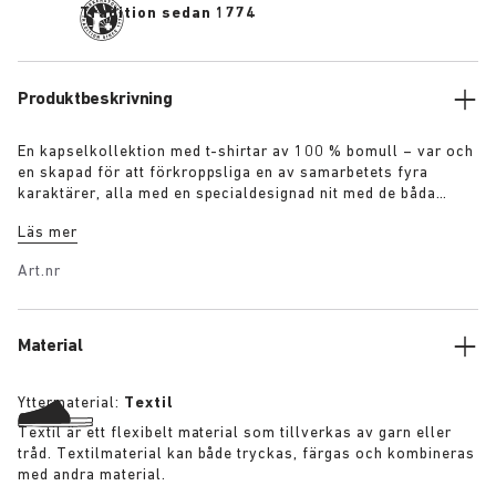
Tradition sedan 1774
Produktbeskrivning
En kapselkollektion med t-shirtar av 100 % bomull – var och
en skapad för att förkroppsliga en av samarbetets fyra
karaktärer, alla med en specialdesignad nit med de båda
varumärkesnamnen: Trädgårdsmästaren – Armégrön t-shirt
Läs mer
med virkad blomsterapplikation Konstnären – Vitfärgad t-
shirt i sliten patinadesign Rebellen – Svartfärgad t-shirt med
Art.nr
pondus Samlaren – Klassisk t-shirt i marinblå färgton Fler
detaljer:
Material
Yttermaterial:
Textil
Textil är ett flexibelt material som tillverkas av garn eller
tråd. Textilmaterial kan både tryckas, färgas och kombineras
med andra material.