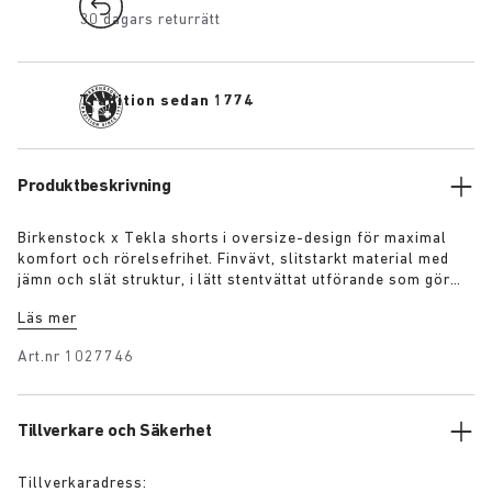
30 dagars returrätt
Tradition sedan 1774
Produktbeskrivning
Birkenstock x Tekla shorts i oversize-design för maximal
komfort och rörelsefrihet. Finvävt, slitstarkt material med
jämn och slät struktur, i lätt stentvättat utförande som gör
tyget extra lent mot huden. De långa textilfibrerna förhindrar
Läs mer
noppbildning och garanterar att den djupa, rena färgtonen
bibehålls även efter flera års användning.
Art.nr
1027746
Tillverkare och Säkerhet
Tillverkaradress: