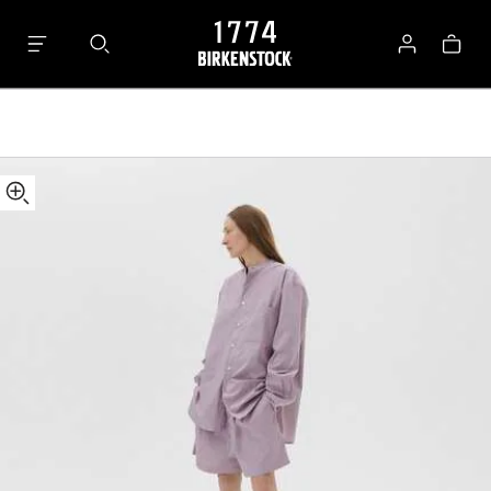
Tekla
Varuko
Shorts
Logga
in