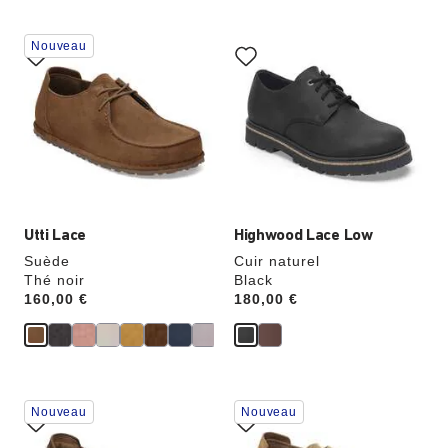
e
e
z
z
Cliquer
Cliquer
Nouveau
sur
sur
les
les
échantillons
échantillons
de
de
couleurs
couleurs
modifiera
modifiera
l’image
l’image
du
du
produit
produit
Utti Lace
Highwood Lace Low
Suède
Cuir naturel
Thé noir
Black
Price:
160,00 €
Price:
180,00 €
Cliquer
Cliquer
Nouveau
Nouveau
sur
sur
les
les