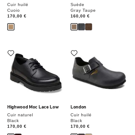
Cuir huilé
Suède
Cuoio
Gray Taupe
Price:
170,00 €
Price:
160,00 €
Cliquer
Cliquer
sur
sur
les
les
échantillons
échantillons
de
de
couleurs
couleurs
modifiera
modifiera
l’image
l’image
du
du
produit
produit
Highwood Moc Lace Low
London
Cuir naturel
Cuir huilé
Black
Black
Price:
170,00 €
Price:
170,00 €