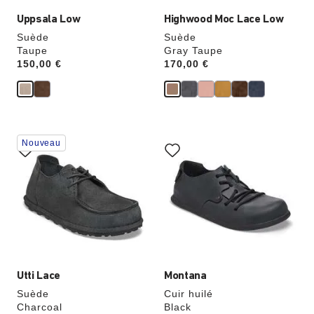
Uppsala Low
Highwood Moc Lace Low
Suède
Suède
Taupe
Gray Taupe
Price:
150,00 €
Price:
170,00 €
Cliquer
Cliquer
Nouveau
sur
sur
les
les
échantillons
échantillons
de
de
couleurs
couleurs
modifiera
modifiera
l’image
l’image
du
du
produit
produit
Utti Lace
Montana
Suède
Cuir huilé
Charcoal
Black