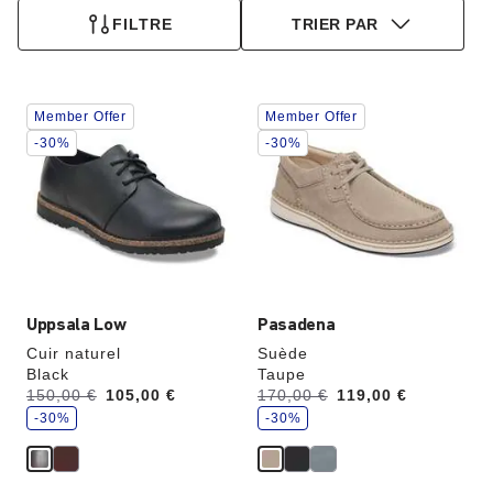
FILTRE
TRIER PAR
Cliquer
Cliquer
Member Offer
Member Offer
sur
sur
les
les
-30%
-30%
échantillons
échantillons
de
de
couleurs
couleurs
modifiera
modifiera
l’image
l’image
du
du
produit
produit
Uppsala Low
Pasadena
Cuir naturel
Suède
Black
Taupe
é
é
Avant:
150,00 €
à
105,00 €
Avant:
170,00 €
à
119,00 €
c
c
o
-30%
o
-30%
n
n
o
o
m
m
i
i
s
s