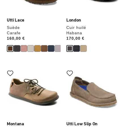
du
du
produit
produit
Utti Lace
London
Suède
Cuir huilé
Carafe
Habana
Price:
160,00 €
Price:
170,00 €
Cliquer
Cliquer
sur
sur
les
les
échantillons
échantillons
de
de
couleurs
couleurs
modifiera
modifiera
l’image
l’image
du
du
produit
produit
Montana
Utti Low Slip On