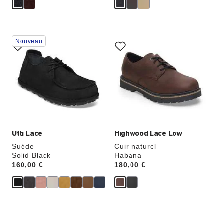
Cliquer
Cliquer
Nouveau
sur
sur
les
les
échantillons
échantillons
de
de
couleurs
couleurs
modifiera
modifiera
l’image
l’image
du
du
produit
produit
Utti Lace
Highwood Lace Low
Suède
Cuir naturel
Solid Black
Habana
Price:
160,00 €
Price:
180,00 €
Cliquer
Cliquer