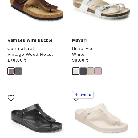
de
de
couleurs
couleurs
modifiera
modifiera
l’image
l’image
du
du
produit
produit
Ramses Wire Buckle
Mayari
Cuir naturel
Birko-Flor
Vintage Wood Roast
White
Price:
170,00 €
Price:
90,00 €
Cliquer
Cliquer
Nouveau
sur
sur
les
les
échantillons
échantillons
de
de
couleurs
couleurs
modifiera
modifiera
l’image
l’image
du
du