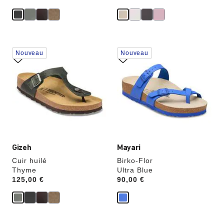
Cliquer
Cliquer
Nouveau
Nouveau
sur
sur
les
les
échantillons
échantillons
de
de
couleurs
couleurs
modifiera
modifiera
l’image
l’image
du
du
produit
produit
Gizeh
Mayari
Cuir huilé
Birko-Flor
Thyme
Ultra Blue
Price:
125,00 €
Price:
90,00 €