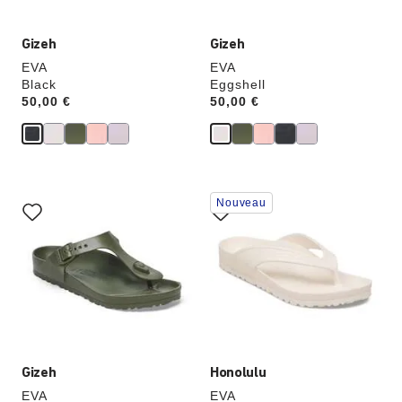
produit
produit
Gizeh
Gizeh
EVA
EVA
Black
Eggshell
Price:
50,00 €
Price:
50,00 €
Cliquer
Cliquer
Nouveau
sur
sur
les
les
échantillons
échantillons
de
de
couleurs
couleurs
modifiera
modifiera
l’image
l’image
du
du
produit
produit
Gizeh
Honolulu
EVA
EVA