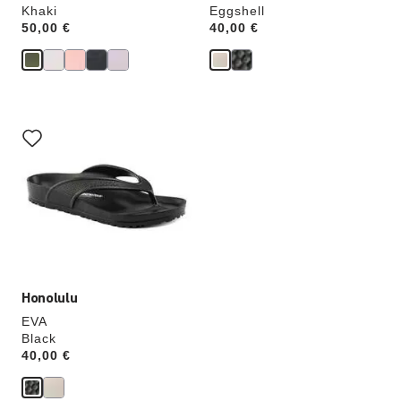
Khaki
Eggshell
Price:
50,00 €
Price:
40,00 €
Cliquer
sur
les
échantillons
de
couleurs
modifiera
l’image
du
produit
Honolulu
EVA
Black
Price:
40,00 €