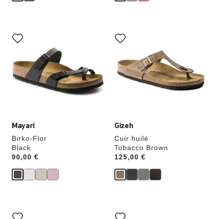
Cliquer
Cliquer
sur
sur
les
les
échantillons
échantillons
de
de
couleurs
couleurs
modifiera
modifiera
l’image
l’image
du
du
produit
produit
Mayari
Gizeh
Birko-Flor
Cuir huilé
Black
Tobacco Brown
Price:
90,00 €
Price:
125,00 €
Cliquer
Cliquer
sur
sur