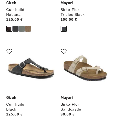
Gizeh
Mayari
Cuir huilé
Birko-Flor
Habana
Triples Black
Price:
125,00 €
Price:
100,00 €
Cliquer
Cliquer
sur
sur
les
les
échantillons
échantillons
de
de
couleurs
couleurs
modifiera
modifiera
l’image
l’image
du
du
produit
produit
Gizeh
Mayari
Cuir huilé
Birko-Flor
Black
Sandcastle
Price:
125,00 €
Price:
90,00 €