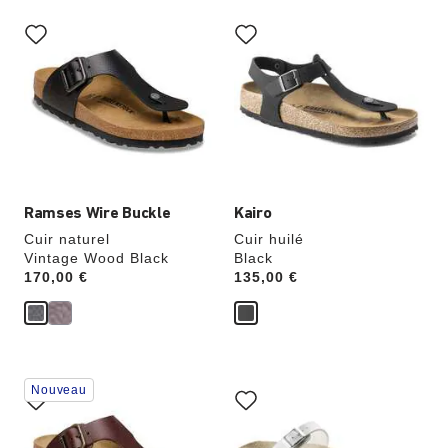
Cliquer
Cliquer
sur
sur
les
les
échantillons
échantillons
de
de
couleurs
couleurs
modifiera
modifiera
l’image
l’image
du
du
produit
produit
Ramses Wire Buckle
Kairo
Cuir naturel
Cuir huilé
Vintage Wood Black
Black
Price:
170,00 €
Price:
135,00 €
Cliquer
Cliquer
Nouveau
sur
sur
les
les
échantillons
échantillons