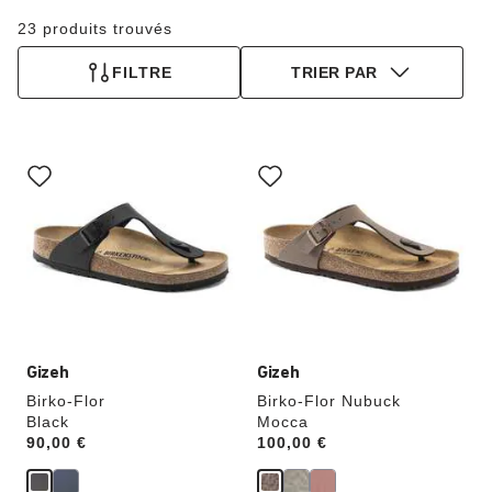
23 produits trouvés
FILTRE
TRIER PAR
Cliquer
Cliquer
sur
sur
les
les
échantillons
échantillons
de
de
couleurs
couleurs
modifiera
modifiera
l’image
l’image
du
du
produit
produit
Gizeh
Gizeh
Birko-Flor
Birko-Flor Nubuck
Black
Mocca
Price:
90,00 €
Price:
100,00 €