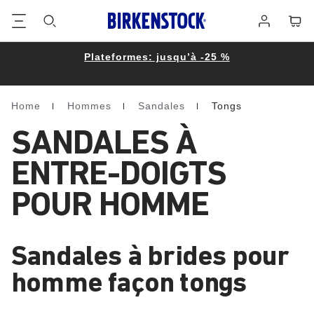
Footer
Panie
Se
connecter
Plateformes: jusqu’à -25 %
Home
Hommes
Sandales
Tongs
Homepage
SANDALES À
ENTRE-DOIGTS
POUR HOMME
Sandales à brides pour
homme façon tongs