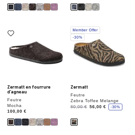
Cliquer
Cliquer
Member Offer
sur
sur
les
les
-30%
échantillons
échantillons
de
de
couleurs
couleurs
modifiera
modifiera
l’image
l’image
du
du
produit
produit
Zermatt en fourrure
Zermatt
d’agneau
Feutre
Feutre
Zebra Toffee Melange
Mocha
é
Avant:
à
80,00 €
56,00 €
-30%
c
Price:
100,00 €
o
n
o
m
i
s
e