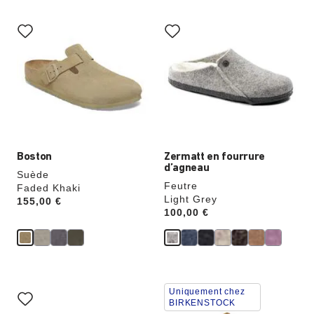
z
Cliquer
Cliquer
sur
sur
les
les
échantillons
échantillons
de
de
couleurs
couleurs
modifiera
modifiera
l’image
l’image
du
du
produit
produit
Boston
Zermatt en fourrure
d’agneau
Suède
Feutre
Faded Khaki
Light Grey
Price:
155,00 €
Price:
100,00 €
Cliquer
Cliquer
Uniquement chez
sur
sur
BIRKENSTOCK
les
les