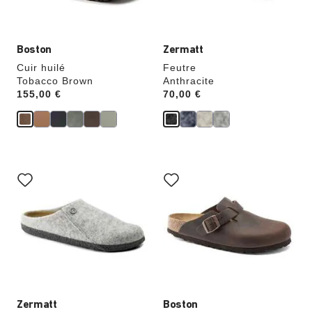
du
du
produit
produit
Boston
Zermatt
Cuir huilé
Feutre
Tobacco Brown
Anthracite
Price:
155,00 €
Price:
70,00 €
Cliquer
Cliquer
sur
sur
les
les
échantillons
échantillons
de
de
couleurs
couleurs
modifiera
modifiera
l’image
l’image
du
du
produit
produit
Zermatt
Boston