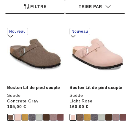
FILTRE
TRIER PAR
Cliquer
Cliquer
Nouveau
Nouveau
sur
sur
les
les
échantillons
échantillons
de
de
couleurs
couleurs
modifiera
modifiera
l’image
l’image
du
du
produit
produit
Boston Lit de pied souple
Boston Lit de pied souple
Suède
Suède
Concrete Gray
Light Rose
Price:
165,00 €
Price:
160,00 €