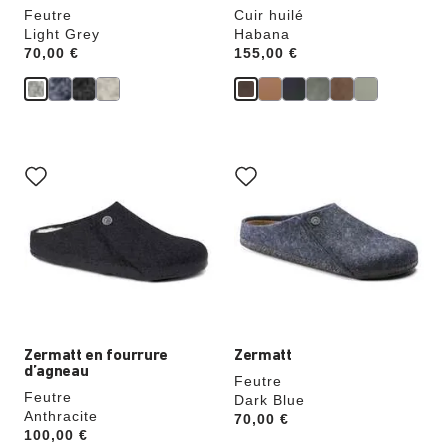
Feutre
Cuir huilé
Light Grey
Habana
Price:
70,00 €
Price:
155,00 €
Cliquer
Cliquer
sur
sur
les
les
échantillons
échantillons
de
de
couleurs
couleurs
modifiera
modifiera
l’image
l’image
du
du
produit
produit
Zermatt en fourrure
Zermatt
d’agneau
Feutre
Feutre
Dark Blue
Anthracite
Price:
70,00 €
Price:
100,00 €