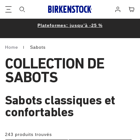
Footer
Panie
Se
connecter
Plateformes: jusqu’à -25 %
Home
Sabots
Homepage
COLLECTION DE
SABOTS
Sabots classiques et
confortables
243 produits trouvés