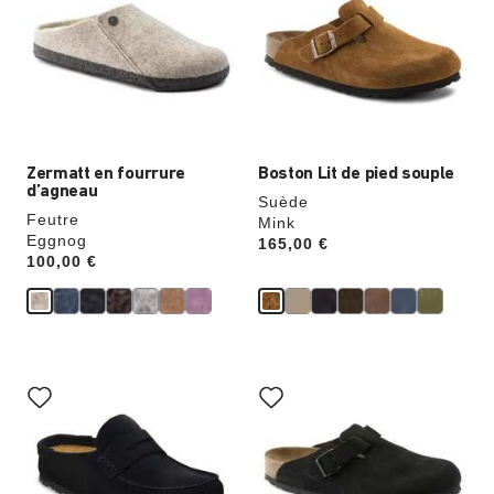
échantillons
échantillons
de
de
couleurs
couleurs
modifiera
modifiera
l’image
l’image
du
du
produit
produit
Zermatt en fourrure
Boston Lit de pied souple
d’agneau
Suède
Feutre
Mink
Eggnog
Price:
165,00 €
Price:
100,00 €
Cliquer
Cliquer
sur
sur
les
les
échantillons
échantillons
de
de
couleurs
couleurs
modifiera
modifiera