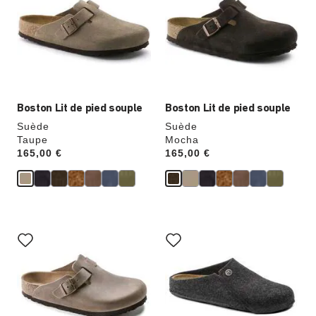
échantillons
échantillons
de
de
couleurs
couleurs
modifiera
modifiera
l’image
l’image
du
du
produit
produit
Boston Lit de pied souple
Boston Lit de pied souple
Suède
Suède
Taupe
Mocha
Price:
165,00 €
Price:
165,00 €
Cliquer
Cliquer
sur
sur
les
les
échantillons
échantillons
de
de
couleurs
couleurs
modifiera
modifiera
l’image
l’image