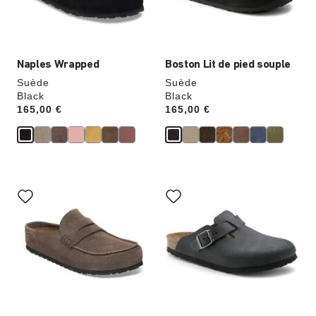
l’image
l’image
du
du
produit
produit
Naples Wrapped
Boston Lit de pied souple
Suède
Suède
Black
Black
Price:
165,00 €
Price:
165,00 €
Cliquer
Cliquer
sur
sur
les
les
échantillons
échantillons
de
de
couleurs
couleurs
modifiera
modifiera
l’image
l’image
du
du
produit
produit