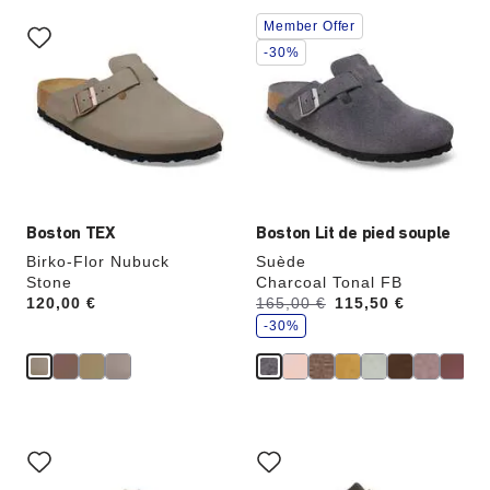
Cliquer
Cliquer
Member Offer
sur
sur
les
les
-30%
échantillons
échantillons
de
de
couleurs
couleurs
modifiera
modifiera
l’image
l’image
du
du
produit
produit
Boston TEX
Boston Lit de pied souple
Birko-Flor Nubuck
Suède
Stone
Charcoal Tonal FB
é
Price:
120,00 €
Avant:
165,00 €
à
115,50 €
c
o
-30%
n
o
m
i
s
e
z
Cliquer
Cliquer
sur
sur
les
les