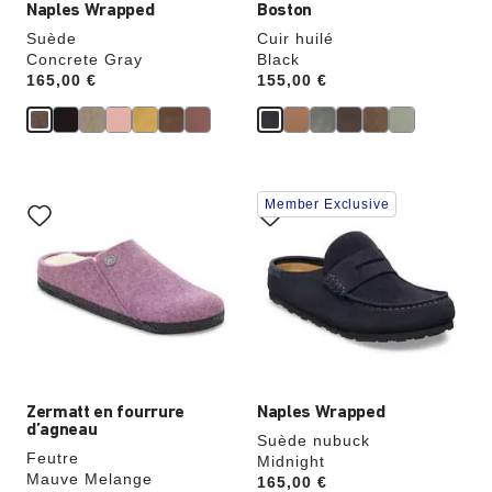
Naples Wrapped
Boston
Suède
Cuir huilé
Concrete Gray
Black
Price:
165,00 €
Price:
155,00 €
Cliquer
Cliquer
Member Exclusive
sur
sur
les
les
échantillons
échantillons
de
de
couleurs
couleurs
modifiera
modifiera
l’image
l’image
du
du
produit
produit
Zermatt en fourrure
Naples Wrapped
d’agneau
Suède nubuck
Feutre
Midnight
Mauve Melange
Price:
165,00 €