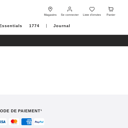
Se
Liste
Panier
connecter
d’envies
Magasins
Se connecter
Liste d’envies
Panier
Essentials
1774
Journal
ODE DE PAIEMENT¹