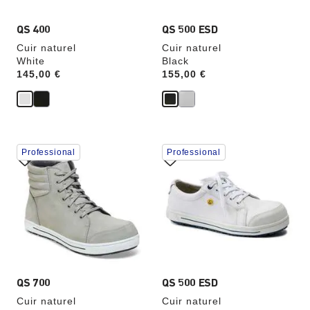
produit
produit
QS 400
QS 500 ESD
Cuir naturel
Cuir naturel
White
Black
Price:
145,00 €
Price:
155,00 €
Cliquer
Cliquer
Professional
Professional
sur
sur
les
les
échantillons
échantillons
de
de
couleurs
couleurs
modifiera
modifiera
l’image
l’image
du
du
produit
produit
QS 700
QS 500 ESD
Cuir naturel
Cuir naturel