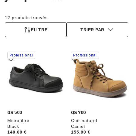
12 produits trouvés
FILTRE
TRIER PAR
Cliquer
Cliquer
Professional
Professional
sur
sur
les
les
échantillons
échantillons
de
de
couleurs
couleurs
modifiera
modifiera
l’image
l’image
du
du
produit
produit
QS 500
QS 700
Microfibre
Cuir naturel
Black
Camel
Price:
140,00 €
Price:
155,00 €