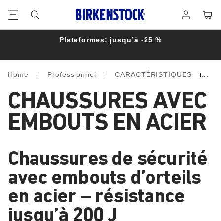
Footer
Panie
Se
connecter
Plateformes: jusqu’à -25 %
Home
Professionnel
CARACTÉRISTIQUES
Pr
Homepage
CHAUSSURES AVEC
EMBOUTS EN ACIER
Chaussures de sécurité
avec embouts d’orteils
en acier – résistance
jusqu’à 200 J