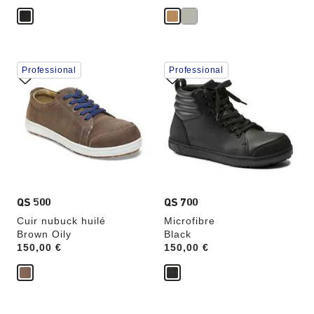
Cliquer
Cliquer
Professional
Professional
sur
sur
les
les
échantillons
échantillons
de
de
couleurs
couleurs
modifiera
modifiera
l’image
l’image
du
du
produit
produit
QS 500
QS 700
Cuir nubuck huilé
Microfibre
Brown Oily
Black
Price:
150,00 €
Price:
150,00 €