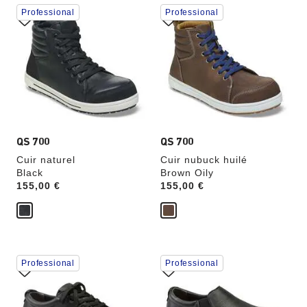
Cliquer
Cliquer
Professional
Professional
sur
sur
les
les
échantillons
échantillons
de
de
couleurs
couleurs
modifiera
modifiera
l’image
l’image
du
du
produit
produit
QS 700
QS 700
Cuir naturel
Cuir nubuck huilé
Black
Brown Oily
Price:
155,00 €
Price:
155,00 €
Cliquer
Cliquer
Professional
Professional
sur
sur
les
les
échantillons
échantillons
de
de