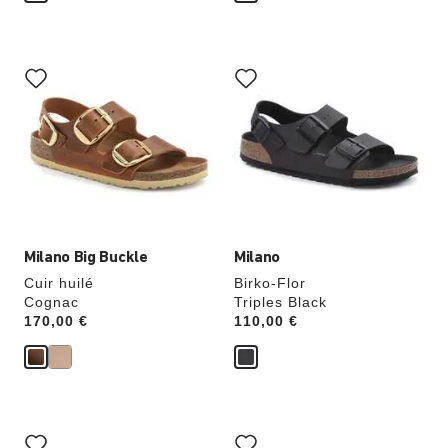
Cliquer
Cliquer
sur
sur
les
les
échantillons
échantillons
de
de
couleurs
couleurs
modifiera
modifiera
l’image
l’image
du
du
produit
produit
Milano Big Buckle
Milano
Cuir huilé
Birko-Flor
Cognac
Triples Black
Price:
170,00 €
Price:
110,00 €
Cliquer
Cliquer
sur
sur