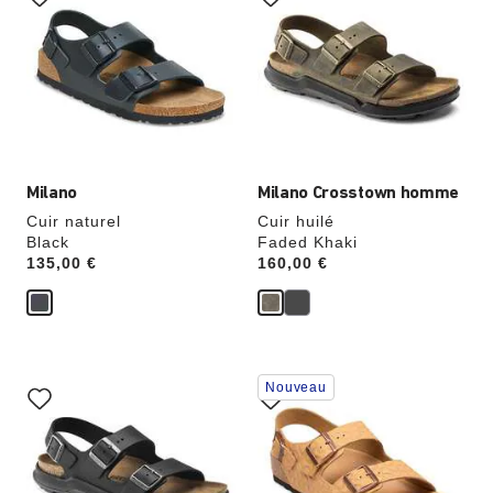
les
les
échantillons
échantillons
de
de
couleurs
couleurs
modifiera
modifiera
l’image
l’image
du
du
produit
produit
Milano
Milano Crosstown homme
Cuir naturel
Cuir huilé
Black
Faded Khaki
Price:
135,00 €
Price:
160,00 €
Cliquer
Cliquer
Nouveau
sur
sur
les
les
échantillons
échantillons
de
de
couleurs
couleurs