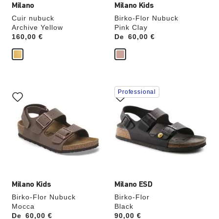
Milano
Milano Kids
Cuir nubuck
Birko-Flor Nubuck
Archive Yellow
Pink Clay
Price:
160,00 €
De
Price:
60,00 €
Cliquer
Cliquer
Professional
sur
sur
les
les
échantillons
échantillons
de
de
couleurs
couleurs
modifiera
modifiera
l’image
l’image
du
du
produit
produit
Milano Kids
Milano ESD
Birko-Flor Nubuck
Birko-Flor
Mocca
Black
De
Price:
60,00 €
Price:
90,00 €