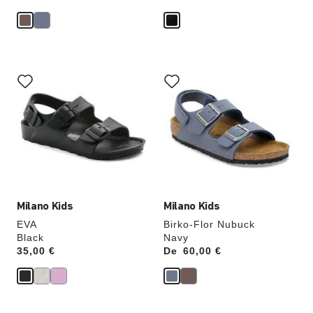
Cliquer
Cliquer
sur
sur
les
les
échantillons
échantillons
de
de
couleurs
couleurs
modifiera
modifiera
l’image
l’image
du
du
produit
produit
Milano Kids
Milano Kids
EVA
Birko-Flor Nubuck
Black
Navy
Price:
35,00 €
De
Price:
60,00 €