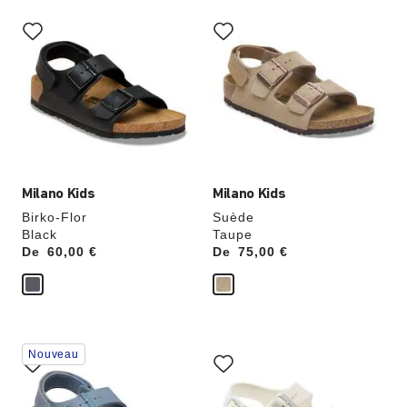
Cliquer
Cliquer
sur
sur
les
les
échantillons
échantillons
de
de
couleurs
couleurs
modifiera
modifiera
l’image
l’image
du
du
produit
produit
Milano Kids
Milano Kids
Birko-Flor
Suède
Black
Taupe
De
Price:
60,00 €
De
Price:
75,00 €
Cliquer
Cliquer
Nouveau
sur
sur
les
les
échantillons
échantillons