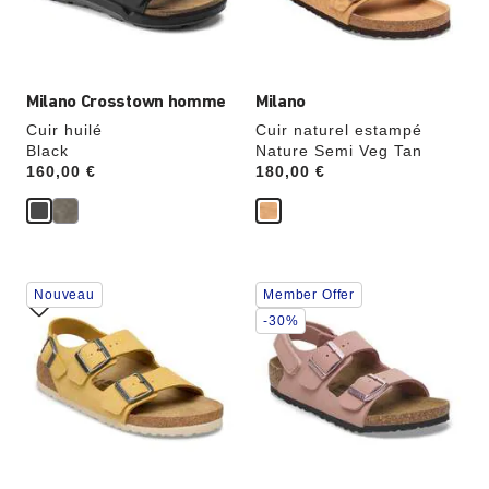
modifiera
modifiera
l’image
l’image
du
du
produit
produit
Milano Crosstown homme
Milano
Cuir huilé
Cuir naturel estampé
Black
Nature Semi Veg Tan
Price:
160,00 €
Price:
180,00 €
Cliquer
Cliquer
Nouveau
Member Offer
sur
sur
les
les
-30%
échantillons
échantillons
de
de
couleurs
couleurs
modifiera
modifiera
l’image
l’image
du
du
produit
produit