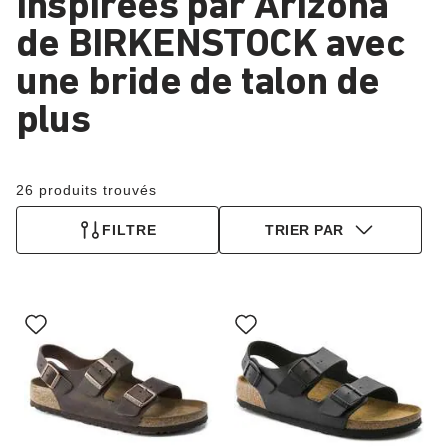
Inspirées par Arizona
de BIRKENSTOCK avec
une bride de talon de
plus
26 produits trouvés
FILTRE
TRIER PAR
Cliquer
Cliquer
sur
sur
les
les
échantillons
échantillons
de
de
couleurs
couleurs
modifiera
modifiera
l’image
l’image
du
du