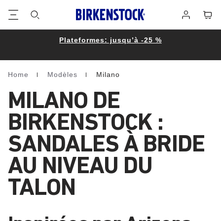
Footer
Panie
Se
connecter
Plateformes: jusqu’à -25 %
Home
Modèles
Milano
Homepage
MILANO DE
BIRKENSTOCK :
SANDALES À BRIDE
AU NIVEAU DU
TALON