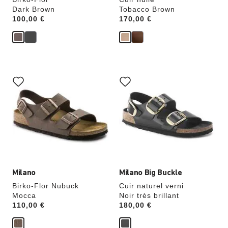
Dark Brown
Tobacco Brown
Price:
100,00 €
Price:
170,00 €
Cliquer
Cliquer
sur
sur
les
les
échantillons
échantillons
de
de
couleurs
couleurs
modifiera
modifiera
l’image
l’image
du
du
produit
produit
Milano
Milano Big Buckle
Birko-Flor Nubuck
Cuir naturel verni
Mocca
Noir très brillant
Price:
110,00 €
Price:
180,00 €