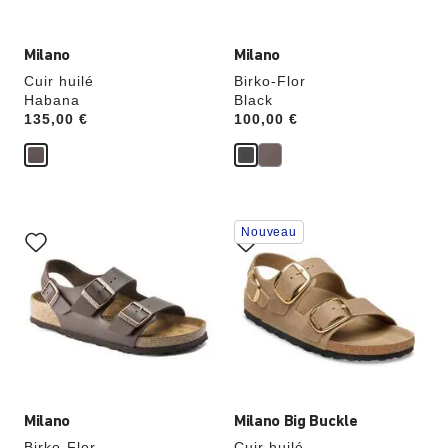
produit
produit
Milano
Milano
Cuir huilé
Birko-Flor
Habana
Black
Price:
135,00 €
Price:
100,00 €
Cliquer
Cliquer
Nouveau
sur
sur
les
les
échantillons
échantillons
de
de
couleurs
couleurs
modifiera
modifiera
l’image
l’image
du
du
produit
produit
Milano
Milano Big Buckle
Birko-Flor
Cuir huilé