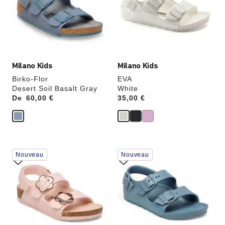
de
de
couleurs
couleurs
modifiera
modifiera
l’image
l’image
du
du
produit
produit
Milano Kids
Milano Kids
Birko-Flor
EVA
Desert Soil Basalt Gray
White
De
Price:
60,00 €
Price:
35,00 €
Cliquer
Cliquer
Nouveau
Nouveau
sur
sur
les
les
échantillons
échantillons
de
de
couleurs
couleurs
modifiera
modifiera
l’image
l’image
du
du