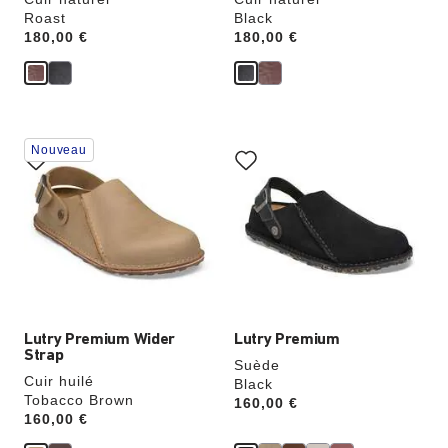
Roast
Black
Price:
180,00 €
Price:
180,00 €
Cliquer
Cliquer
Nouveau
sur
sur
les
les
échantillons
échantillons
de
de
couleurs
couleurs
modifiera
modifiera
l’image
l’image
du
du
produit
produit
Lutry Premium Wider
Lutry Premium
Strap
Suède
Cuir huilé
Black
Tobacco Brown
Price:
160,00 €
Price:
160,00 €