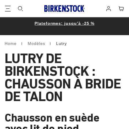
Footer
Panie
Se
connecter
Plateformes: jusqu’à -25 %
Home
Modèles
Lutry
Homepage
LUTRY DE
BIRKENSTOCK :
CHAUSSON À BRIDE
DE TALON
Chausson en suède