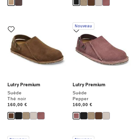
Cliquer
Cliquer
Nouveau
sur
sur
les
les
échantillons
échantillons
de
de
couleurs
couleurs
modifiera
modifiera
l’image
l’image
du
du
produit
produit
Lutry Premium
Lutry Premium
Suède
Suède
Thé noir
Pepper
Price:
160,00 €
Price:
160,00 €
Cliquer
Cliquer