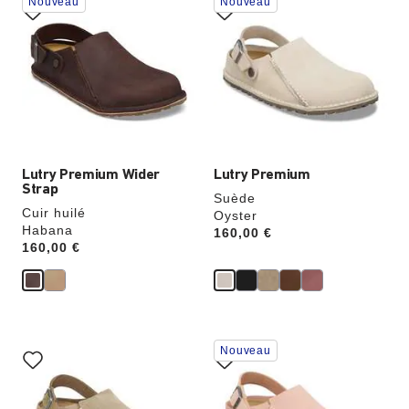
Nouveau
Nouveau
sur
sur
les
les
échantillons
échantillons
de
de
couleurs
couleurs
modifiera
modifiera
l’image
l’image
du
du
produit
produit
Lutry Premium Wider
Lutry Premium
Strap
Suède
Cuir huilé
Oyster
Habana
Price:
160,00 €
Price:
160,00 €
Cliquer
Cliquer
Nouveau
sur
sur
les
les
échantillons
échantillons
de
de