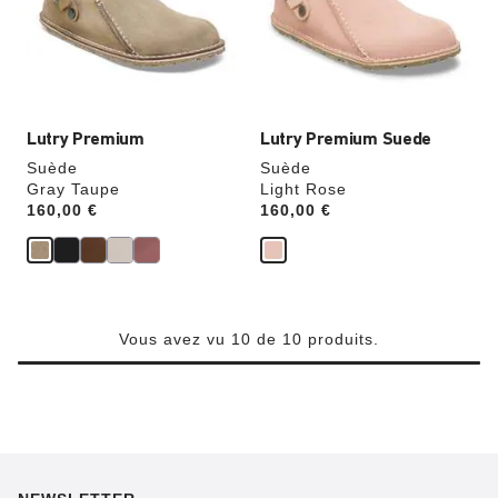
couleurs
couleurs
modifiera
modifiera
l’image
l’image
du
du
produit
produit
Lutry Premium
Lutry Premium Suede
Suède
Suède
Gray Taupe
Light Rose
Price:
160,00 €
Price:
160,00 €
Vous avez vu 10 de 10 produits.