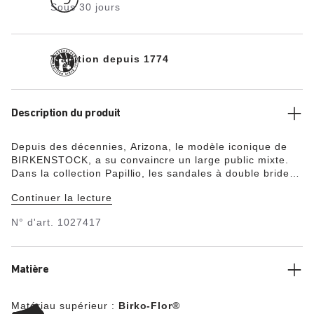
Sous 30 jours
Tradition depuis 1774
Description du produit
Depuis des décennies, Arizona, le modèle iconique de
BIRKENSTOCK, a su convaincre un large public mixte.
Dans la collection Papillio, les sandales à double bride
sont dotées d’une semelle à plateforme tendance. Les
Continuer la lecture
détails de couleur assortie parachèvent avec raffinement
ce modèle. Ces sandales populaires ont été revisitées
N° d'art.
1027417
avec de nouvelles matières et sont désormais
disponibles en version végane. Cette dernière est
exempte de tout composant d’origine animale, ce que
confirment les tests effectués par des laboratoires de
Matière
contrôle indépendants. La tige est confectionnée en
Birko-Flor®, une matière synthétique douce et
Matériau supérieur :
Birko-Flor®
résistante.