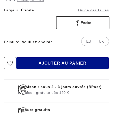
TVA incl.
Frais de port en sus
n
o
m
Largeur:
Étroite
Guide des tailles
i
s
e
z
Étroite
EU
UK
Pointure:
Veuillez choisir
AJOUTER AU PANIER
Livraison : sous 2 - 3 jours ouvrés (BPost)
Livraison gratuite dès 120 €
Retours gratuits