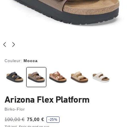
Couleur:
Mocca
Arizona Flex Platform
Birko-Flor
é
Avant:
100,00 €
à
75,00 €
-25%
c
o