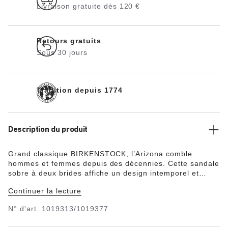
Livraison gratuite dès 120 €
Retours gratuits
Sous 30 jours
Tradition depuis 1774
Description du produit
Grand classique BIRKENSTOCK, l’Arizona comble
hommes et femmes depuis des décennies. Cette sandale
sobre à deux brides affiche un design intemporel et
assume pleinement son statut de chaussure culte et
Continuer la lecture
confortable. Le lit de pied souple s’équipe d’une semelle
complémentaire en mousse, pour un confort accru tout
N° d'art.
1019313/1019377
au long de la journée. Sa tige a été confectionnée dans
un cuir nubuck huilé particulièrement épais, à bords