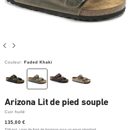
Couleur:
Faded Khaki
Arizona Lit de pied souple
Cuir huilé
Price:
135,00 €
TVA incl.
| pas de frais de livraison pour un
envoi standard