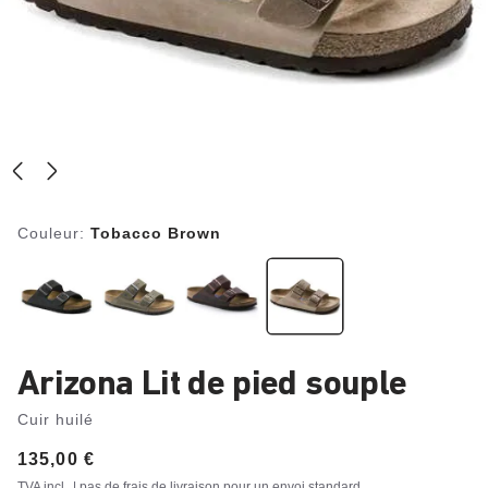
Couleur:
Tobacco Brown
Arizona Lit de pied souple
Cuir huilé
Price:
135,00 €
TVA incl.
| pas de frais de livraison pour un
envoi standard