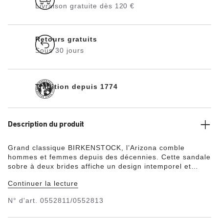
Livraison gratuite dès 120 €
Retours gratuits
Sous 30 jours
Tradition depuis 1774
Description du produit
Grand classique BIRKENSTOCK, l’Arizona comble
hommes et femmes depuis des décennies. Cette sandale
sobre à deux brides affiche un design intemporel et
assume pleinement son statut de chaussure culte et
Continuer la lecture
confortable. Le lit de pied souple s’équipe d’une semelle
complémentaire en mousse, pour un confort accru tout
N° d'art.
0552811/0552813
au long de la journée. Sa tige a été confectionnée dans
un cuir nubuck huilé particulièrement épais, à bords