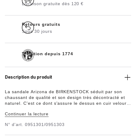
Livraison gratuite dès 120 €
Retours gratuits
Sous 30 jours
Tradition depuis 1774
Description du produit
La sandale Arizona de BIRKENSTOCK séduit par son
chaussant de qualité et son design très décontracté et
naturel. C'est ce dont s'assure le dessus en cuir velours
particulièrement doux et souple, qui épouse le pied
Continuer la lecture
comme une seconde peau. L'agréable lit de pied souple
apporte un confort accru.
N° d'art.
0951301/0951303