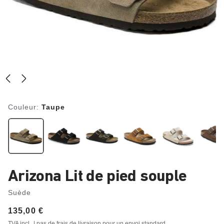
Couleur:
Taupe
Arizona Lit de pied souple
Suède
Price:
135,00 €
TVA incl.
| pas de frais de livraison pour un
envoi standard