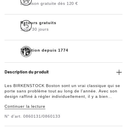
Livraison gratuite dès 120 €
Retours gratuits
Sous 30 jours
Tradition depuis 1774
Description du produit
Les BIRKENSTOCK Boston sont un vrai classique qui se
porte sans problème tout au long de l'année. Avec son
design raffiné à régler individuellement, il y a bien
longtemps que Boston a accédé au statut de légende. Le
Continuer la lecture
dessus en cuir nubuck huilé particulièrement épais jouit
d’une conception à bords bruts.
N° d'art.
0860131/0860133