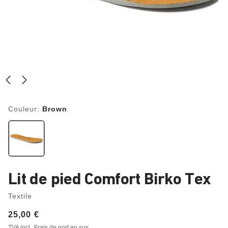
Couleur:
Brown
Lit de pied Comfort Birko Tex
Textile
Price:
25,00 €
TVA incl.
Frais de port en sus