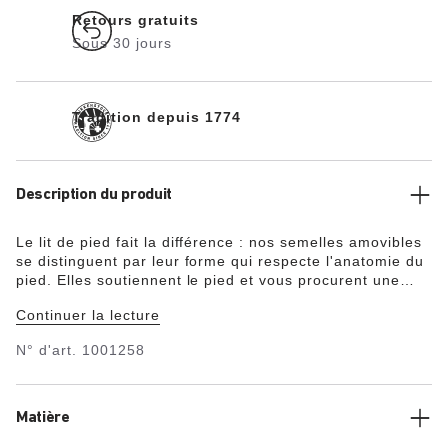
Retours gratuits
Sous 30 jours
Tradition depuis 1774
Description du produit
Le lit de pied fait la différence : nos semelles amovibles
se distinguent par leur forme qui respecte l'anatomie du
pied. Elles soutiennent le pied et vous procurent une
sensation de bien-être à chaque pas que vous faites.
Continuer la lecture
L'intérieur de la semelle unisexe est en mousse de latex
douce, amortissant. Comme avec le lit de pied d'origine
N° d'art.
1001258
de BIRKENSTOCK, la semelle reproduit l'empreinte d'un
pied sain. Le support au niveau du médio-pied soulage
l'avant-pied. La semelle est perforée au niveau de
l'avant-pied, ce qui permet un découpage plus facile
Matière
adapté aux besoins individuels.