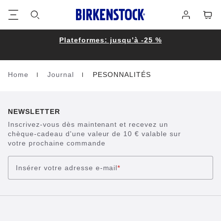
Footer
Panie
Se
connecter
Plateformes: jusqu’à -25 %
Home
Journal
PESONNALITÉS
Homepage
NEWSLETTER
Inscrivez-vous dès maintenant et recevez un
chèque-cadeau d'une valeur de 10 € valable sur
votre prochaine commande
Insérer votre adresse e-mail
*