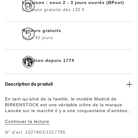
Livraison : sous 2 - 3 jours ouvrés (BPost)
Livraison gratuite dès 120 €
Retours gratuits
Sous 30 jours
Tradition depuis 1774
Description du produit
En tant qu’aîné de la famille, le modèle Madrid de
BIRKENSTOCK est une véritable icône de la marque.
Lancée sur le marché il y a une cinquantaine d’années,
cette paire de « sandales minceur » à bride unique et au
Continuer la lecture
design épuré s’est depuis imposée comme un modèle
tendance. La tige a été confectionnée en Birko-Flor®,
N° d'art.
1027863/1027785
matière synthétique douce et résistante, revêtue ici d’un