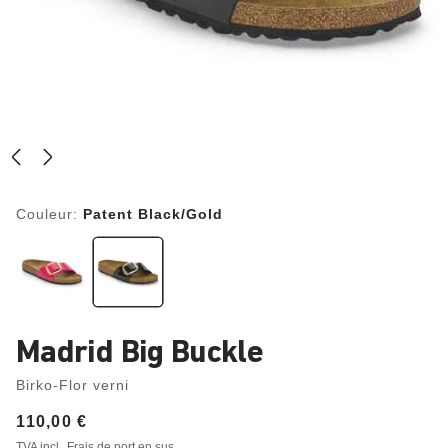
Couleur:
Patent Black/Gold
Madrid Big Buckle
Birko-Flor verni
Price:
110,00 €
TVA incl.
Frais de port en sus