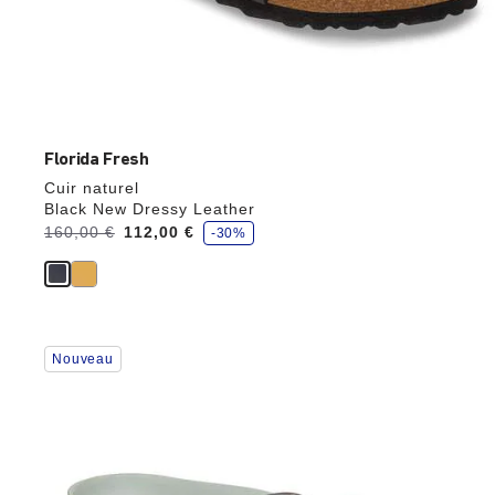
Florida Fresh
Cuir naturel
Black New Dressy Leather
é
Avant:
160,00 €
à
112,00 €
-30%
c
o
n
o
m
i
s
e
Cliquer
z
Nouveau
sur
les
échantillons
de
couleurs
modifiera
l’image