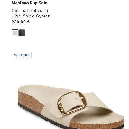
Mantova Cup Sole
Cuir naturel verni
High-Shine Oyster
Price:
220,00 €
Cliquer
Nouveau
sur
les
échantillons
de
couleurs
modifiera
l’image
du
produit