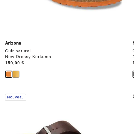
Arizona
Cuir naturel
New Dressy Kurkuma
Price:
150,00 €
Cliquer
Nouveau
sur
les
échantillons
de
couleurs
modifiera
l’image