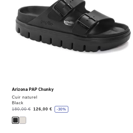
l’image
du
produit
Arizona PAP Chunky
Cuir naturel
Black
é
Avant:
180,00 €
à
126,00 €
-30%
c
o
n
o
m
i
s