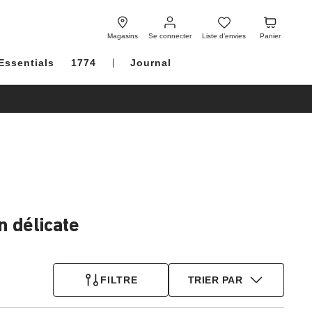
Se
Liste
Panier
connecter
d’envies
Magasins
Se connecter
Liste d’envies
Panier
Essentials
1774
Journal
n délicate
FILTRE
TRIER PAR