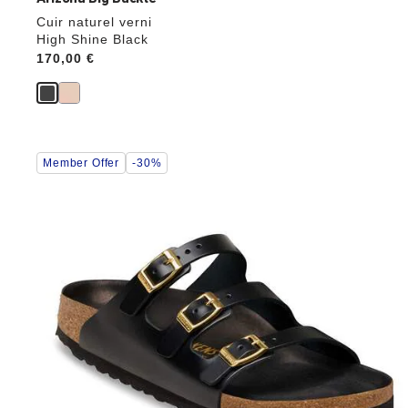
Cuir naturel verni
High Shine Black
Price:
170,00 €
Cliquer
Member Offer
-30%
sur
les
échantillons
de
couleurs
modifiera
l’image
du
produit