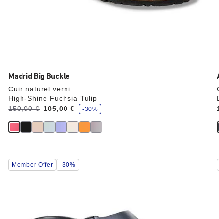
Madrid Big Buckle
Cuir naturel verni
High-Shine Fuchsia Tulip
é
Avant:
150,00 €
à
105,00 €
-30%
c
o
n
o
m
i
s
e
Cliquer
z
Member Offer
-30%
sur
les
échantillons
de
couleurs
modifiera