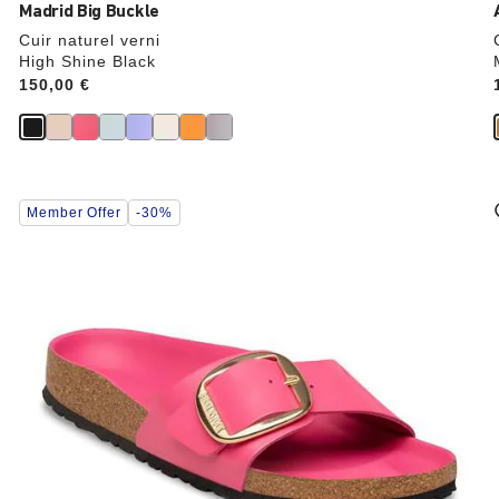
Madrid Big Buckle
Cuir naturel verni
High Shine Black
Price:
150,00 €
Cliquer
Member Offer
-30%
sur
les
échantillons
de
couleurs
modifiera
l’image
du
produit