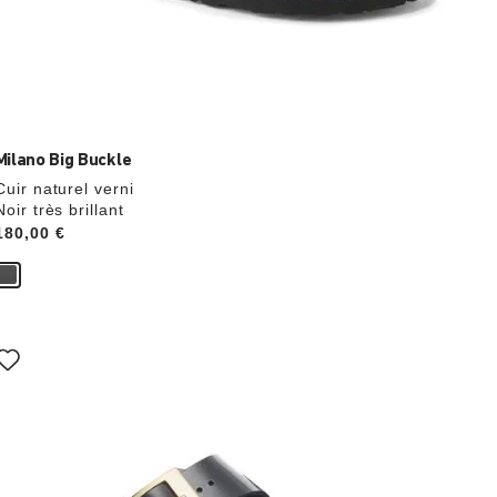
Milano Big Buckle
Cuir naturel verni
Noir très brillant
Price:
180,00 €
Cliquer
sur
les
échantillons
de
couleurs
modifiera
l’image