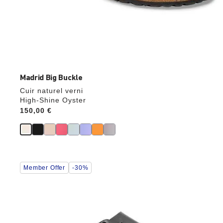
Madrid Big Buckle
Cuir naturel verni
High-Shine Oyster
Price:
150,00 €
Cliquer
Member Offer
-30%
sur
les
échantillons
de
couleurs
modifiera