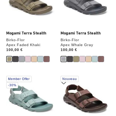
couleurs
couleurs
modifiera
modifiera
l’image
l’image
du
du
produit
produit
Mogami Terra Stealth
Mogami Terra Stealth
Birko-Flor
Birko-Flor
Apex Faded Khaki
Apex Whale Gray
Price:
100,00 €
Price:
100,00 €
Cliquer
Cliquer
Member Offer
Nouveau
sur
sur
les
les
-30%
échantillons
échantillons
de
de
couleurs
couleurs
modifiera
modifiera
l’image
l’image
du
du