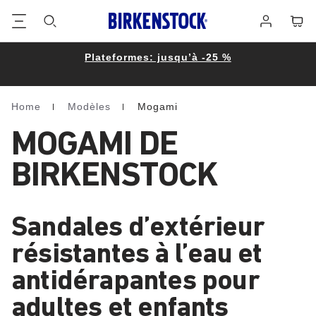
Footer
Panie
Se
connecter
Plateformes: jusqu’à -25 %
Home
Modèles
Mogami
Homepage
MOGAMI DE
BIRKENSTOCK
Sandales d’extérieur
résistantes à l’eau et
antidérapantes pour
adultes et enfants