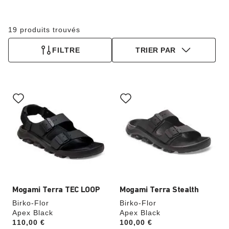
19 produits trouvés
FILTRE
TRIER PAR
Cliquer
Cliquer
sur
sur
les
les
échantillons
échantillons
de
de
couleurs
couleurs
modifiera
modifiera
l’image
l’image
du
du
produit
produit
Mogami Terra TEC LOOP
Mogami Terra Stealth
Birko-Flor
Birko-Flor
Apex Black
Apex Black
Price:
110,00 €
Price:
100,00 €