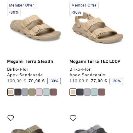
Cliquer
Cliquer
Member Offer
Member Offer
sur
sur
les
les
-30%
-30%
échantillons
échantillons
de
de
couleurs
couleurs
modifiera
modifiera
l’image
l’image
du
du
produit
produit
Mogami Terra Stealth
Mogami Terra TEC LOOP
Birko-Flor
Birko-Flor
Apex Sandcastle
Apex Sandcastle
é
é
Avant:
à
Avant:
à
100,00 €
70,00 €
110,00 €
77,00 €
-30%
-30%
c
c
o
o
n
n
o
o
m
m
i
i
s
s
e
e
Cliquer
Cliquer
z
z
sur
sur
les
les
échantillons
échantillons
de
de