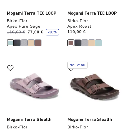
produit
produit
Mogami Terra TEC LOOP
Mogami Terra TEC LOOP
Birko-Flor
Birko-Flor
Apex Pure Sage
Apex Roast
é
Avant:
à
Price:
110,00 €
110,00 €
77,00 €
-30%
c
o
n
o
m
i
s
e
Cliquer
Cliquer
z
Nouveau
sur
sur
les
les
échantillons
échantillons
de
de
couleurs
couleurs
modifiera
modifiera
l’image
l’image
du
du
produit
produit
Mogami Terra Stealth
Mogami Terra Stealth
Birko-Flor
Birko-Flor