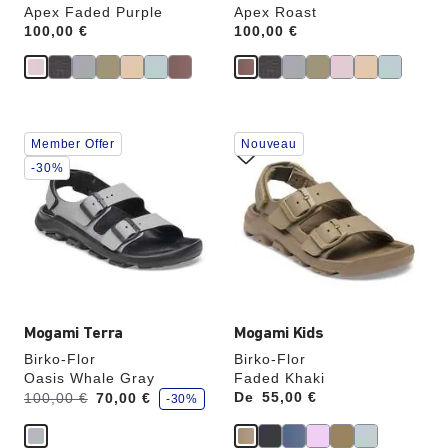
Apex Faded Purple
Apex Roast
Price:
100,00 €
Price:
100,00 €
Cliquer
Cliquer
Member Offer
Nouveau
sur
sur
les
les
-30%
échantillons
échantillons
de
de
couleurs
couleurs
modifiera
modifiera
l’image
l’image
du
du
produit
produit
Mogami Terra
Mogami Kids
Birko-Flor
Birko-Flor
Oasis Whale Gray
Faded Khaki
é
Avant:
à
De
Price:
55,00 €
100,00 €
70,00 €
-30%
c
o
n
o