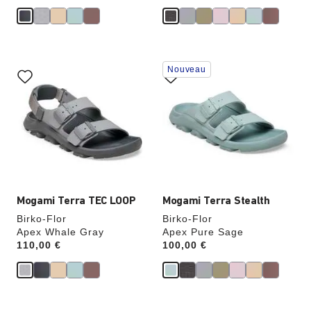
Cliquer
Cliquer
Nouveau
sur
sur
les
les
échantillons
échantillons
de
de
couleurs
couleurs
modifiera
modifiera
l’image
l’image
du
du
produit
produit
Mogami Terra TEC LOOP
Mogami Terra Stealth
Birko-Flor
Birko-Flor
Apex Whale Gray
Apex Pure Sage
Price:
110,00 €
Price:
100,00 €