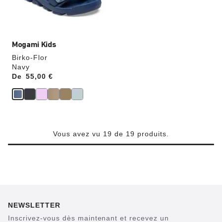
l’image
du
produit
Mogami Kids
Birko-Flor
Navy
De
Price:
55,00 €
Vous avez vu 19 de 19 produits.
NEWSLETTER
Inscrivez-vous dès maintenant et recevez un