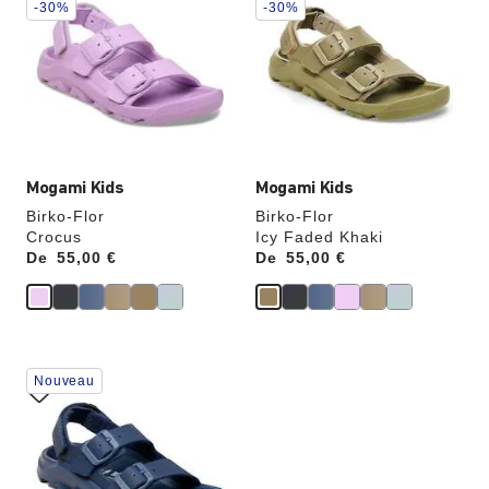
les
les
-30%
-30%
échantillons
échantillons
de
de
couleurs
couleurs
modifiera
modifiera
l’image
l’image
du
du
produit
produit
Mogami Kids
Mogami Kids
Birko-Flor
Birko-Flor
Crocus
Icy Faded Khaki
De
Price:
55,00 €
De
Price:
55,00 €
Cliquer
Nouveau
sur
les
échantillons
de
couleurs
modifiera