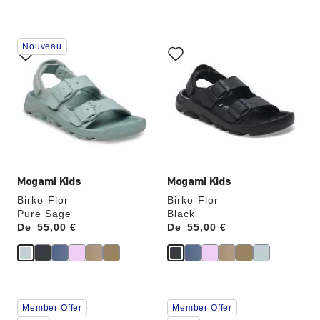
m
i
s
e
Cliquer
Cliquer
z
Nouveau
sur
sur
les
les
échantillons
échantillons
de
de
couleurs
couleurs
modifiera
modifiera
l’image
l’image
du
du
produit
produit
Mogami Kids
Mogami Kids
Birko-Flor
Birko-Flor
Pure Sage
Black
De
Price:
55,00 €
De
Price:
55,00 €
Cliquer
Cliquer
Member Offer
Member Offer
sur
sur