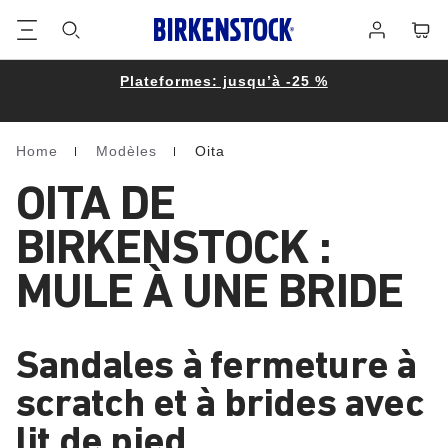
Footer
Panie
Se
connecter
Plateformes: jusqu’à -25 %
Home
Modèles
Oita
Homepage
OITA DE
BIRKENSTOCK :
MULE À UNE BRIDE
Sandales à fermeture à
scratch et à brides avec
lit de pied