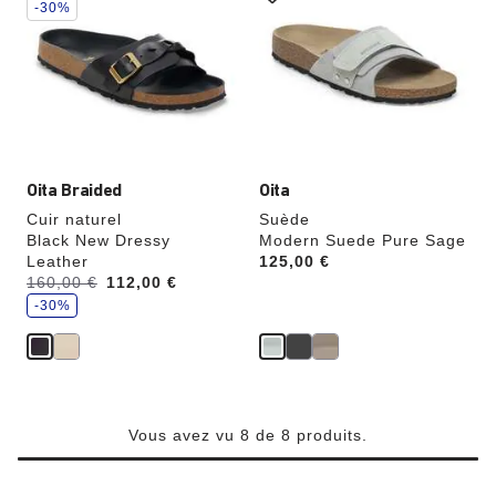
les
les
-30%
échantillons
échantillons
de
de
couleurs
couleurs
modifiera
modifiera
l’image
l’image
du
du
produit
produit
Oita Braided
Oita
Cuir naturel
Suède
Black New Dressy
Modern Suede Pure Sage
Leather
Price:
125,00 €
é
Avant:
160,00 €
à
112,00 €
c
o
-30%
n
o
m
i
s
e
z
Vous avez vu 8 de 8 produits.