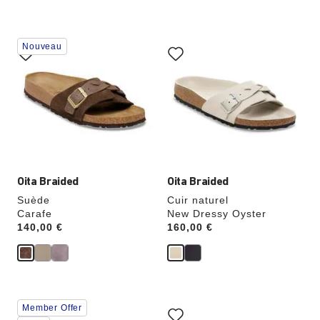
Cliquer
Cliquer
Nouveau
sur
sur
les
les
échantillons
échantillons
de
de
couleurs
couleurs
modifiera
modifiera
l’image
l’image
du
du
produit
produit
Oita Braided
Oita Braided
Suède
Cuir naturel
Carafe
New Dressy Oyster
Price:
140,00 €
Price:
160,00 €
Cliquer
Cliquer
Member Offer
sur
sur