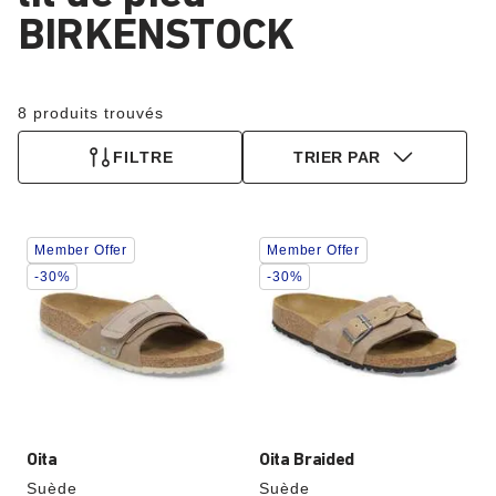
BIRKENSTOCK
8 produits trouvés
FILTRE
TRIER PAR
Cliquer
Cliquer
Member Offer
Member Offer
sur
sur
les
les
-30%
-30%
échantillons
échantillons
de
de
couleurs
couleurs
modifiera
modifiera
l’image
l’image
du
du
produit
produit
Oita
Oita Braided
Suède
Suède