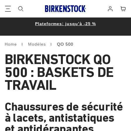
Footer
Panie
Se
connecter
Plateformes: jusqu’à -25 %
Home
Modèles
QO 500
Homepage
BIRKENSTOCK QO
500 : BASKETS DE
TRAVAIL
Chaussures de sécurité
à lacets, antistatiques
et antidérapantes