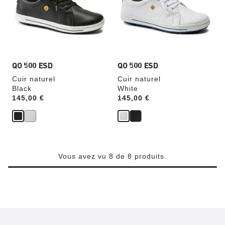
de
de
couleurs
couleurs
modifiera
modifiera
l’image
l’image
du
du
produit
produit
QO 500 ESD
QO 500 ESD
Cuir naturel
Cuir naturel
Black
White
Price:
145,00 €
Price:
145,00 €
Vous avez vu 8 de 8 produits.