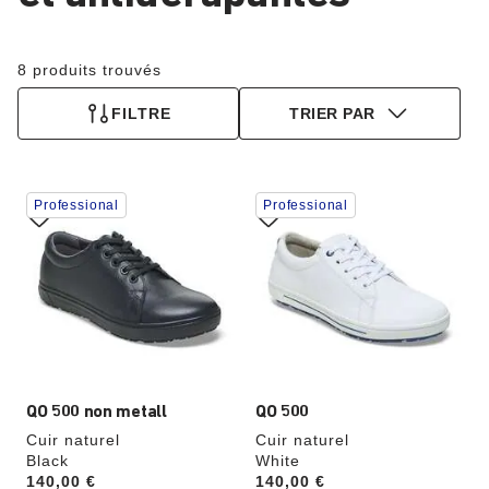
8 produits trouvés
FILTRE
TRIER PAR
Cliquer
Cliquer
Professional
Professional
sur
sur
les
les
échantillons
échantillons
de
de
couleurs
couleurs
modifiera
modifiera
l’image
l’image
du
du
produit
produit
QO 500 non metall
QO 500
Cuir naturel
Cuir naturel
Black
White
Price:
140,00 €
Price:
140,00 €