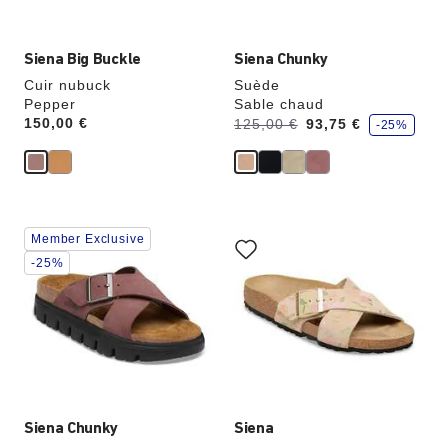
du
du
produit
produit
Siena Big Buckle
Siena Chunky
Cuir nubuck
Suède
Pepper
Sable chaud
é
Price:
150,00 €
Avant:
à
125,00 €
93,75 €
-25%
c
o
n
o
m
i
s
e
Cliquer
Cliquer
z
Member Exclusive
sur
sur
les
les
-25%
échantillons
échantillons
de
de
couleurs
couleurs
modifiera
modifiera
l’image
l’image
du
du
produit
produit
Siena Chunky
Siena