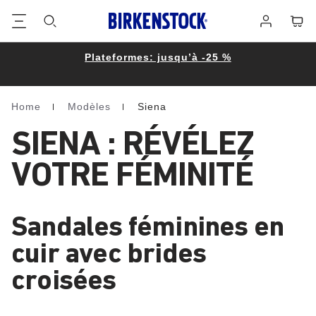
Footer
Panie
Se
connecter
Plateformes: jusqu’à -25 %
Home
Modèles
Siena
Homepage
SIENA : RÉVÉLEZ
VOTRE FÉMINITÉ
Sandales féminines en
cuir avec brides
croisées