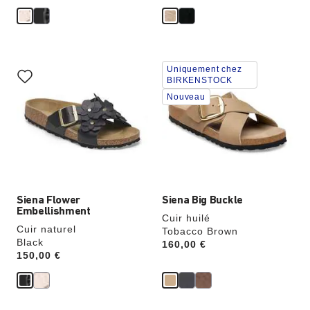
m
o
i
m
s
i
e
s
z
e
z
Cliquer
Cliquer
Uniquement chez
sur
sur
BIRKENSTOCK
les
les
Nouveau
échantillons
échantillons
de
de
couleurs
couleurs
modifiera
modifiera
l’image
l’image
du
du
produit
produit
Siena Flower
Siena Big Buckle
Embellishment
Cuir huilé
Cuir naturel
Tobacco Brown
Black
Price:
160,00 €
Price:
150,00 €