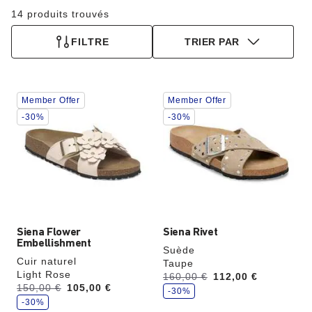
14 produits trouvés
FILTRE
TRIER PAR
Cliquer
Cliquer
Member Offer
Member Offer
sur
sur
les
les
-30%
-30%
échantillons
échantillons
de
de
couleurs
couleurs
modifiera
modifiera
l’image
l’image
du
du
produit
produit
Siena Flower
Siena Rivet
Embellishment
Suède
Cuir naturel
Taupe
Light Rose
é
Avant:
160,00 €
à
112,00 €
c
é
Avant:
150,00 €
à
105,00 €
o
-30%
c
n
o
-30%
o
n