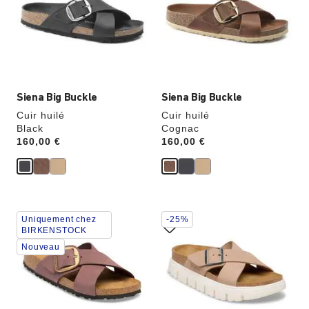
de
de
couleurs
couleurs
modifiera
modifiera
l’image
l’image
du
du
produit
produit
Siena Big Buckle
Siena Big Buckle
Cuir huilé
Cuir huilé
Black
Cognac
Price:
160,00 €
Price:
160,00 €
Cliquer
Cliquer
Uniquement chez
-25%
sur
sur
BIRKENSTOCK
les
les
Nouveau
échantillons
échantillons
de
de
couleurs
couleurs
modifiera
modifiera
l’image
l’image