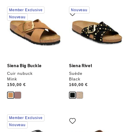
Cliquer
Cliquer
Member Exclusive
Nouveau
sur
sur
les
les
Nouveau
échantillons
échantillons
de
de
couleurs
couleurs
modifiera
modifiera
l’image
l’image
du
du
produit
produit
Siena Big Buckle
Siena Rivet
Cuir nubuck
Suède
Mink
Black
Price:
150,00 €
Price:
160,00 €
Cliquer
Cliquer
Member Exclusive
sur
sur
les
les
Nouveau
échantillons
échantillons