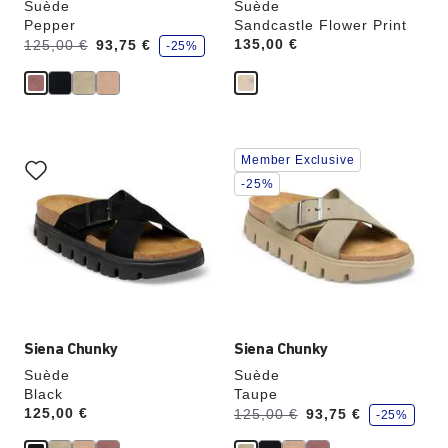
Suède
Suède
Pepper
Sandcastle Flower Print
é
Avant:
à
Price:
135,00 €
125,00 €
93,75 €
-25%
c
o
n
o
m
i
s
e
Cliquer
Cliquer
z
Member Exclusive
sur
sur
les
les
-25%
échantillons
échantillons
de
de
couleurs
couleurs
modifiera
modifiera
l’image
l’image
du
du
produit
produit
Siena Chunky
Siena Chunky
Suède
Suède
Black
Taupe
é
Price:
125,00 €
Avant:
à
125,00 €
93,75 €
-25%
c
o
n